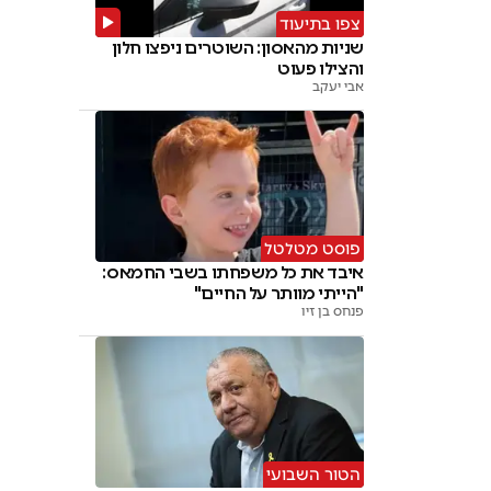
צפו בתיעוד
שניות מהאסון: השוטרים ניפצו חלון
והצילו פעוט
אבי יעקב
פוסט מטלטל
איבד את כל משפחתו בשבי החמאס:
"הייתי מוותר על החיים"
פנחס בן זיו
הטור השבועי