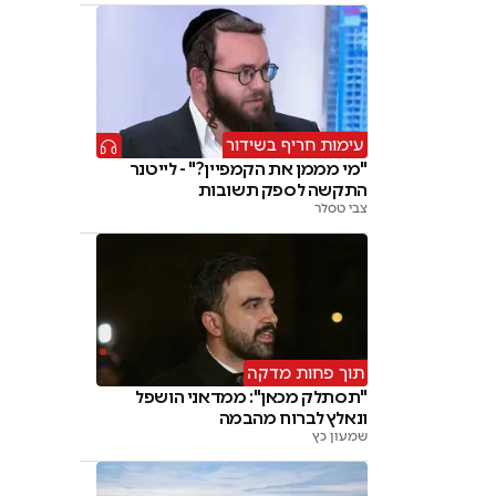
עימות חריף בשידור
"מי מממן את הקמפיין?" - לייטנר
התקשה לספק תשובות
צבי טסלר
תוך פחות מדקה
"תסתלק מכאן": ממדאני הושפל
ונאלץ לברוח מהבמה
שמעון כץ