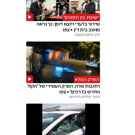
'ישיבת בין הזמנים'
שידור בלעדי ויוצא דופן: כך נראה
מושב בית דין • צפו
הרב נחום נוסבכר
הפרק המלא
רחובות שרה: הפרק העשירי של 'הקול
החדש בדרכים' • צפו
הקול החדש בדרכים