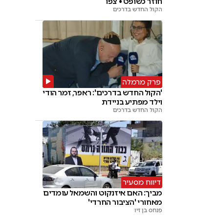
חוזר כשופט • צפו
הקול החדש בדרכים
פרק מרמלה
'הקול החדש בדרכים': ראפר, זמר הודי
וילד מפתיע בניידת
הקול החדש בדרכים
דיווח מסעיר
מביך: האם איזנקוט והשמאל עומדים
מאחורי 'הציבור החרדי'
פנחס בן זיו