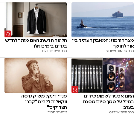
מצר הורמוז: המאבק העתיק בין
חליפה חדשה: האם מותר לחדש
אור לחושך
בגדים בימים אלו
הרב שניאור אשכנזי
הרב חיים איידלס
האם אפשר לשמוע שירים
סנדי דינקל משיק גרסה
בטיול על סמך סיום מסכת
ווקאלית ללהיט "קברי
בערב
הצדיקים"
הרב חיים איידלס
אליעזר חסיד