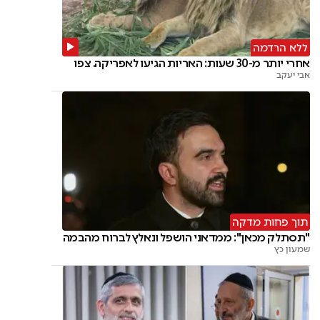
ללא הרדמה
אחרי יותר מ-30 שעות: האריות הגיעו לאפריקה. צפו
אבי יעקב
תוך פחות מדקה
"תסתלק מכאן": ממדאני הושפל ונאלץ לברוח מהבמה
שמעון כץ