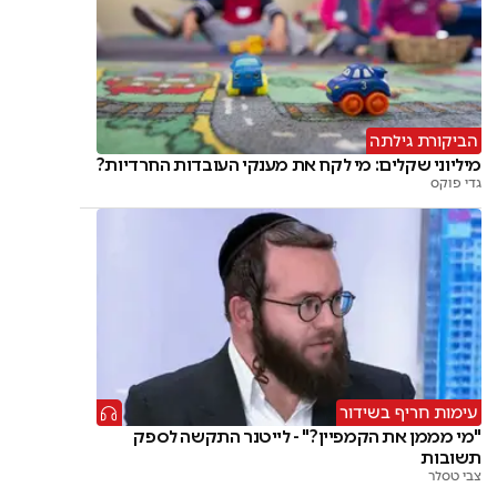
הביקורת גילתה
מיליוני שקלים: מי לקח את מענקי העובדות החרדיות?
גדי פוקס
עימות חריף בשידור
"מי מממן את הקמפיין?" - לייטנר התקשה לספק
תשובות
צבי טסלר