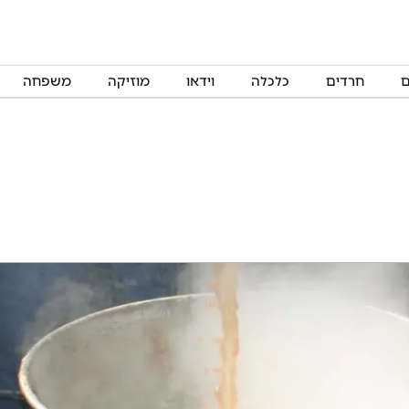
ם
חרדים
כלכלה
וידאו
מוזיקה
משפחה