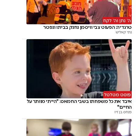
ה' נתן וה' לקח
טרגדיה: הפעוט צבי וויסמן נחנק בביתו ונפטר
נתי קאליש
פוסט מטלטל
איבד את כל משפחתו בשבי החמאס: "הייתי מוותר על
החיים"
פנחס בן זיו