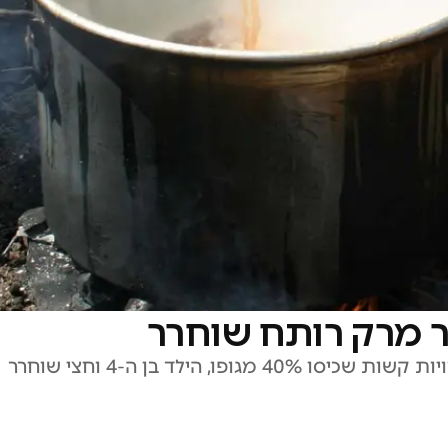
יר מרק רותח שוחרר
לאחר טיפול מורכב בהדסה עין כרם בעקבות כוויות קשות שכיסו 40% מגופו, הילד בן ה-4 וחצי שוחרר