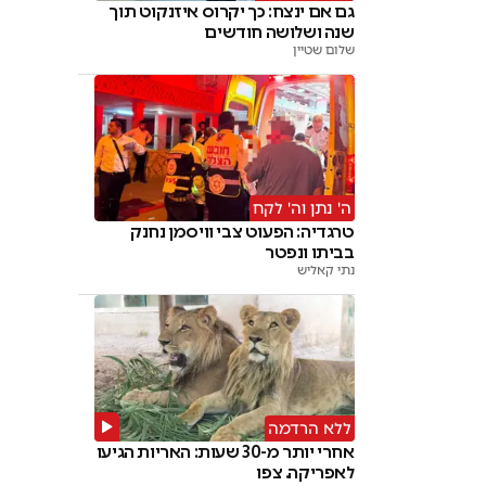
גם אם ינצח: כך יקרוס איזנקוט תוך
שנה ושלושה חודשים
שלום שטיין
ה' נתן וה' לקח
טרגדיה: הפעוט צבי וויסמן נחנק
בביתו ונפטר
נתי קאליש
ללא הרדמה
אחרי יותר מ-30 שעות: האריות הגיעו
לאפריקה. צפו