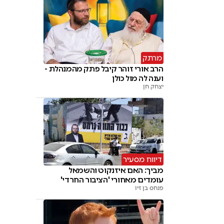
מרתק
הרב אורי זוהר קיבל פתק מהמנהלת -
וענה לה מול כולן
יצחק חן
דיווח מסעיר
מביך: האם איזנקוט והשמאל
עומדים מאחורי 'הציבור החרדי'
פנחס בן זיו