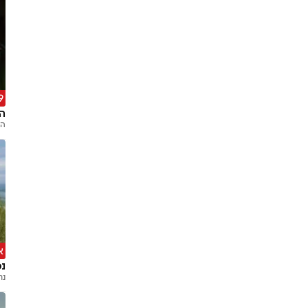
9 מתמוד
הק
הק
א
נכ
נת