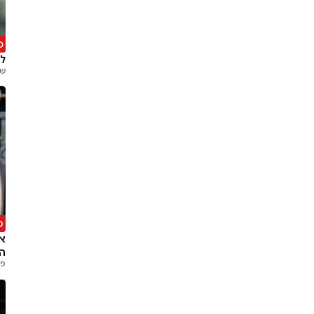
ס
לא
שמ
פ
אי
ה
פנ