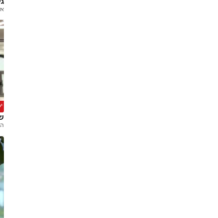
גי
אב
'
שי
הר