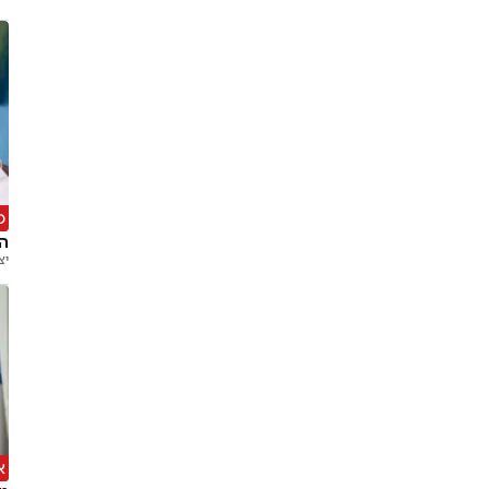
מ
הר
יצ
א