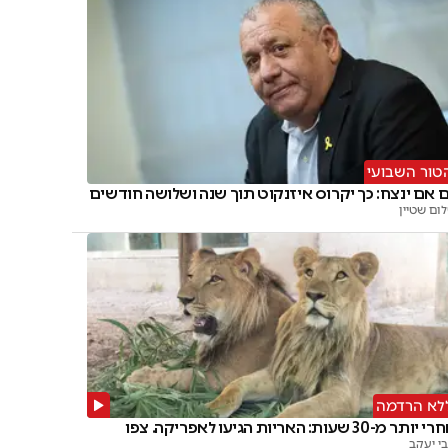
טור השבועי
 אם ינצח: כך יקרוס איזנקוט תוך שנה ושלושה חודשים
ום שטיין
לא הרדמה
יותר מ-30 שעות: האריות הגיעו לאפריקה. צפו
י יעקב