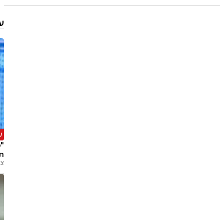
ע
ע
"מ
ת
צב