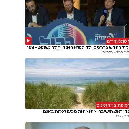
דים
ול החדש בדרכים: ילד הפלא האגדי חוזר כשופט • צפו
ול החדש בדרכים
סונות בין הזמנים
די ראש הישיבה: אח ואחות טבעו למוות באגם
י קאליש