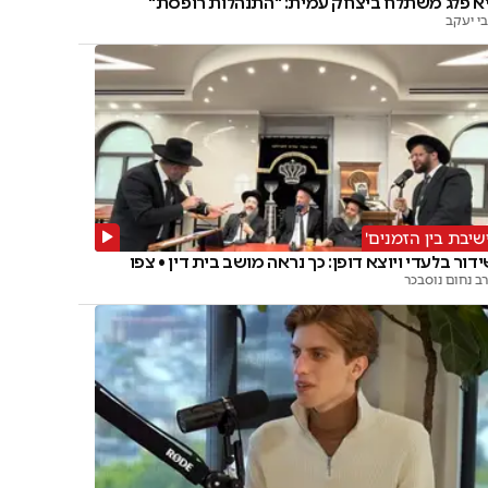
א פלג משתלח ביצחק עמית: "התנהלות רופסת"
י יעקב
ישיבת בין הזמנים'
דור בלעדי ויוצא דופן: כך נראה מושב בית דין • צפו
ב נחום נוסבכר