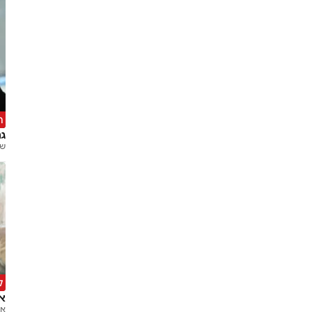
ה
גם
של
ל
אחרי 
אב