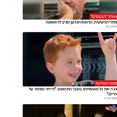
ערת "הבבונים"
חר ההשעיה: הרופא הגזען מגיב לראשונה
עון כץ
וסט מטלטל
בד את כל משפחתו בשבי החמאס: "הייתי מוותר על
חיים"
חס בן זיו