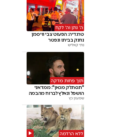
ה' נתן וה' לקח
טרגדיה: הפעוט צבי וויסמן
נחנק בביתו ונפטר
נתי קאליש
תוך פחות מדקה
"תסתלק מכאן": ממדאני
הושפל ונאלץ לברוח מהבמה
שמעון כץ
ללא הרדמה