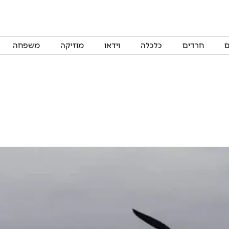
ם
חרדים
כלכלה
וידאו
מוזיקה
משפחה