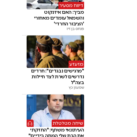
דיווח מסעיר
מביך: האם איזנקוט
והשמאל עומדים מאחורי
'הציבור החרדי'
פנחס בן זיו
מזעזע
"מרגישים נבגדים": חרדים
נדרשים לשרת לצד חיילות
בצה"ל
שמעון כץ
שיחה מטלטלת
העיתונאי משתף: "החזקתי
את הבת שלי המתה בידיים"