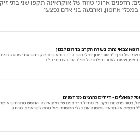
ת רוסיה-אוקראינה נמשכת כבר 1,625 ימים: רחפנים ארוכי טווח של אוקראינה תקפו ש
במכלי אחסון, וארבעה בני אדם נפצעו
ופא צבאי נהרג בשדה הקרב בדרום לבנון
שמו של סרן ד"ר אורי יוסף סילבסטר הי"ד, רופא גדוד שקד בגבעתי שנהרג במתק
פצעו, שעות לאחר נפילתו של סמ"ר אדם צרפתי הי"ד
ל לפאצ'ים - חיילים נהרגים מרחפנים
זל, בטור פרשנות נוקב על מחדל הרחפנים של חיזבאללה, החשש מתרחיש אימה
"ל חמאס אל-חדאד שמשנה את כללי המשחק מול ממשל טראמפ. מרתק