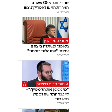
אחרי יותר מ-30 שעות:
האריות הגיעו לאפריקה. צפו
אבי יעקב
אחרי פסק הדין
גיא פלג משתלח ביצחק
עמית: "התנהלות רופסת"
אבי יעקב
עימות חריף בשידור
"מי מממן את הקמפיין?" -
לייטנר התקשה לספק
תשובות
צבי טסלר