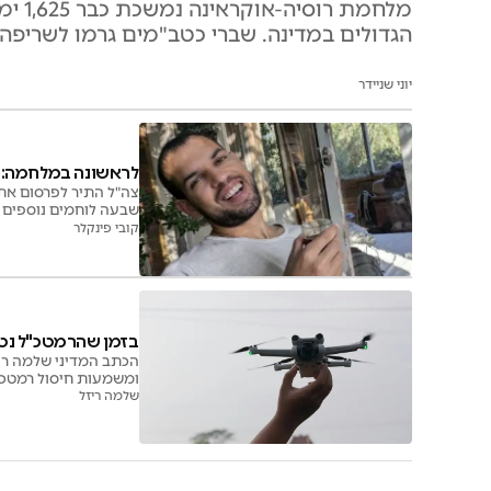
מלחמ
הגדולים במדינה. שברי כטב"מים גרמו לשריפה 
יוני שניידר
לראשונה במלחמה: ר
צה"ל התיר לפרסום את 
שבעה לוחמים נוספים נ
קובי פינקלר
בזמן שהרמטכ"ל נטפ
הכתב המדיני שלמה רי
ומשמעות חיסול רמטכ
שלמה ריזל