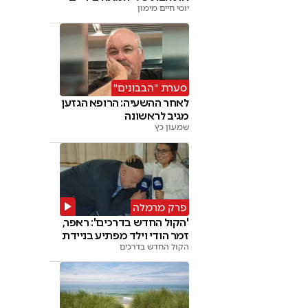
יוסי חיים מימון
סערת "הבבונים"
לאחר ההשעיה: הרופא הגזען
מגיב לראשונה
שמעון כץ
פרק מרמלה
'הקול החדש בדרכים': ראפר,
זמר הודי וילד מפתיע בניידת
הקול החדש בדרכים