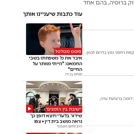
ני בתי זיקוק ברוסיה, בהם אחד
עוד כתבות שיעניינו אותך
פוסט מטלטל
פת רחפני נפץ בדרום לבנון;
איבד את כל משפחתו בשבי
החמאס: "הייתי מוותר על
החיים"
פנחס בן זיו
 דומה ברצועת עזה,
'ישיבת בין הזמנים'
שידור בלעדי ויוצא דופן: כך
נראה מושב בית דין • צפו
הרב נחום נוסבכר