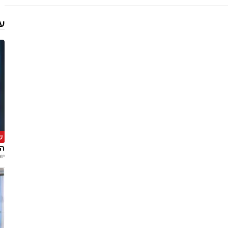
עו
ש
הע
יו