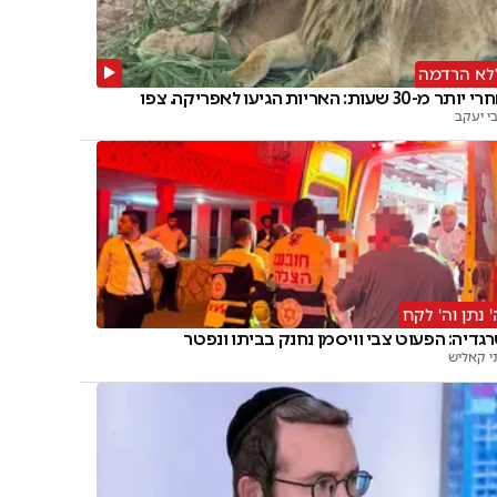
לא הרדמה
יותר מ-30 שעות: האריות הגיעו לאפריקה. צפו
י יעקב
' נתן וה' לקח
גדיה: הפעוט צבי וויסמן נחנק בביתו ונפטר
י קאליש