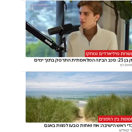
שרות מיליארדים נמחקו
וכב הבינה המלאכותית התרסק בתוך ימים
עון כץ
סונות בין הזמנים
די ראש הישיבה: אח ואחות טבעו למוות באגם
י קאליש