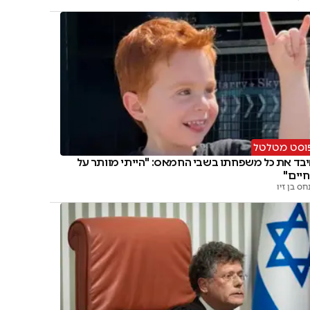
וסט מטלטל
בד את כל משפחתו בשבי החמאס: "הייתי מוותר על
יים"
חס בן זיו