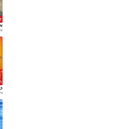
ל
אחרי 
אב
ה
טר
נת