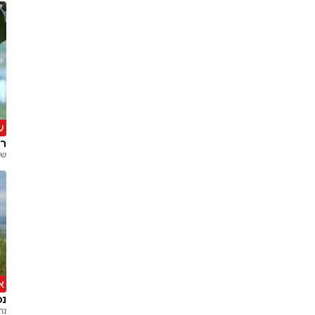
ע
רק בן 25: כ
שמ
א
נכ
נת