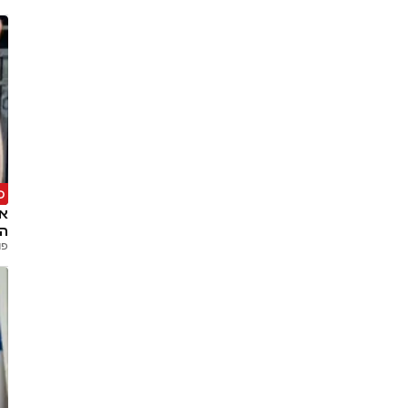
פ
אי
הח
פנ