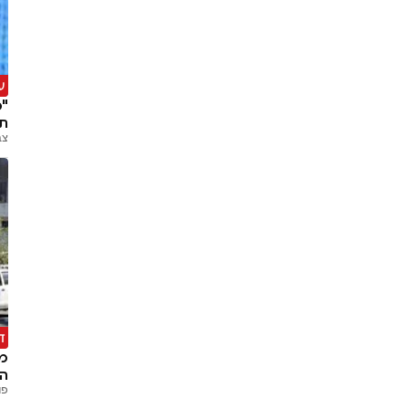
ע
"מ
ת
צב
ד
מב
הח
פנ