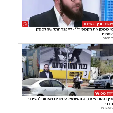
ימות חריף בשידור
י מממן את הקמפיין?" - לייטנר התקשה לספק
שובות
י טסלר
יווח מסעיר
יך: האם איזנקוט והשמאל עומדים מאחורי 'הציבור
רדי'
חס בן זיו