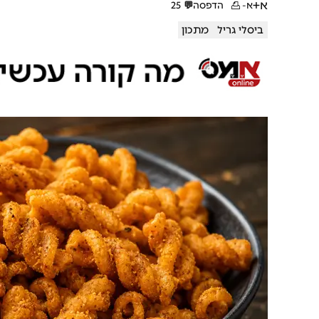
א+
א-
הדפסה
💬
25
ביסלי גריל
מתכון