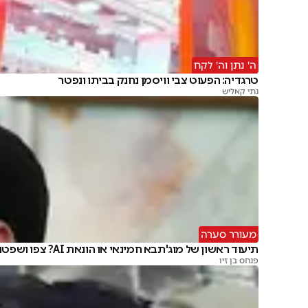
ה' נתן וה' לקח
טרגדיה: הפעוט צבי וויסמן נחנק בביתו ונפטר
נתי קאליש
מעורר סערה
תיעוד ראשון של מוג'תבא חמינאי או הונאת AI? צפו ושפטו
פנחס בן זיו