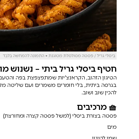
ביסלי גריל / פסטה מסולסלת מטוגנת • התמונה להמחשה בלבד
חטיף ביסלי גריל ביתי – נשנוש מ
הטיגון הזהוב, הקראנצ'יות שמתפצפצת בפה והטעם 
בגרסה ביתית, בלי חומרים משמרים ועם שליטה מלאה 
להכין שוב ושוב.
🧺 מרכיבים
פסטה בצורת ביסלי (למשל פסטה קצרה ומחורצת)
מים
שמן לטיגון