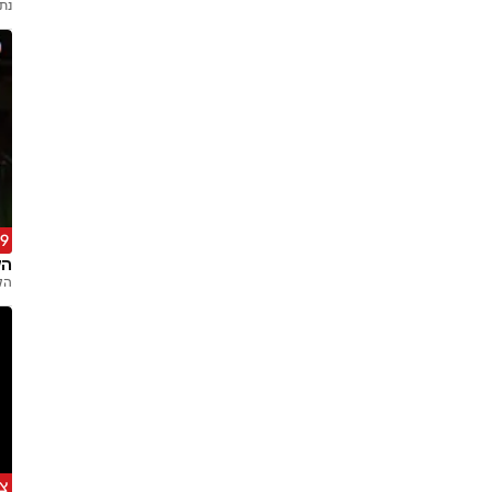
נת
9 מתמודדים
הק
הק
צפ