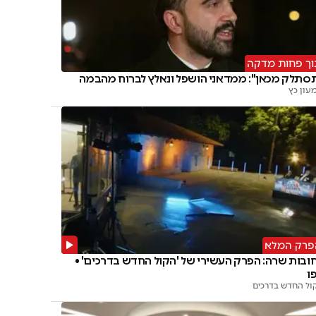
וך פחות מדקה
סתלק מכאן": ממדאני הושפל ונאלץ לברוח מהבמה
עון כץ
פרק המלא
ובות שרה: הפרק העשירי של 'הקול החדש בדרכים' •
ו
ול החדש בדרכים