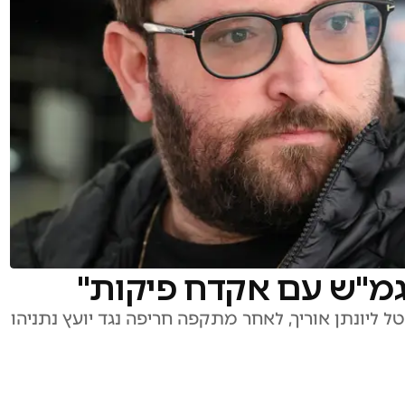
נגמ"ש עם אקדח פיקות"
תח בין כתב ערוץ 14 מוטי קסטל ליונתן אוריך, לאחר מתקפה חריפה נגד יועץ נתניהו