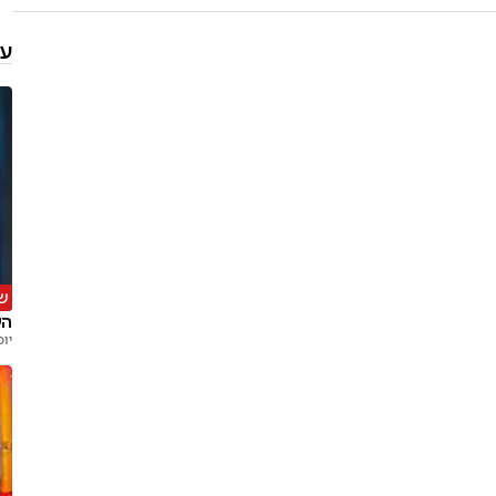
עו
ש
הע
יוס