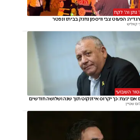
 נתן וה' לקח
גדיה: הפעוט צבי וויסמן נחנק בביתו ונפטר
י קאליש
ור השבועי
 אם ינצח: כך יקרוס איזנקוט תוך שנה ושלושה חודשים
ום שטיין