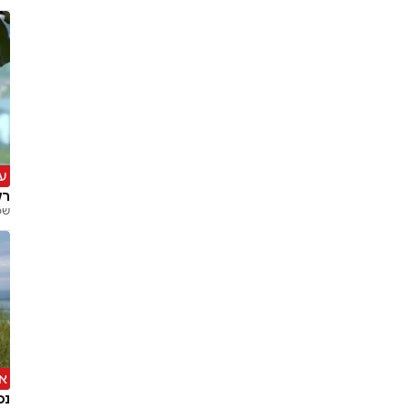
עש
רק בן 25: כוכ
שמ
אס
נכ