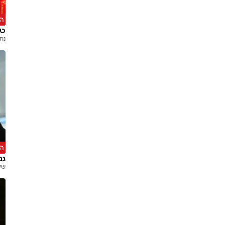
ה'
טר
נת
הט
גם
של