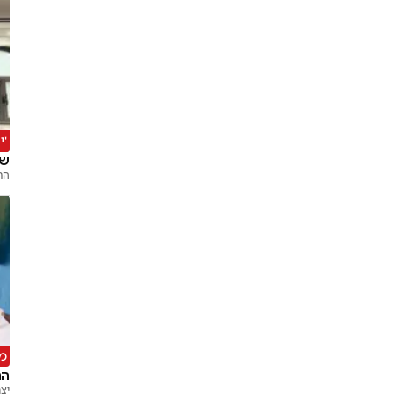
'י
שי
הר
מ
הר
יצ