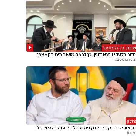
שיבת בין הזמנים'
דור בלעדי ויוצא דופן: כך נראה מושב בית דין • צפו
ב נחום נוסבכר
רתק
ב אורי זוהר קיבל פתק מהמנהלת - וענה לה מול כולן
חק חן