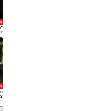
ת
"ת
שמ
ה
רח
צפ
הק