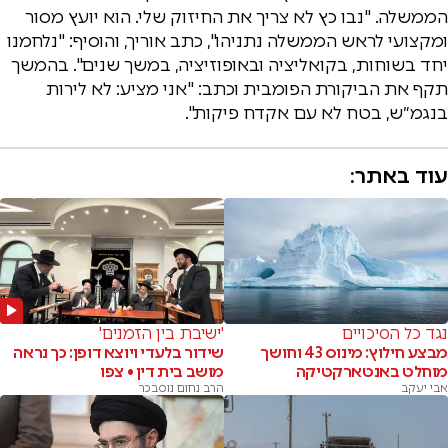
הממשלה. "נבו כץ לא צריך את החיזוק שלי. הוא יועץ מסור
ומקצועי לראש הממשלה נתניהו", כתב אוריך, והוסיף: "נלחמנו
יחד בשוחות, בקואליציה ובאופוזיציה, במשך שנים". בהמשך
תקף את הביקורת הפומבית וכתב: "אני מציע: לא לירות
בנגמ״ש, בטח לא עם אקדח פיקות".
עוד באתר:
נגד כל הסיכויים
'ישיבת בין הזמנים'
מבצע חילוץ: מינוס 43 וחושך
שידור בלעדי ויוצא דופן: כך נראה
מוחלט באנטארקטיקה
מושב בית דין • צפו
אבי יעקב
הרב נחום נוסבכר