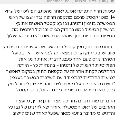
יונתן אוריך | צילום: Jonathan Shaul/Flash90
עימות חריג התפתח אמש, לאחר שהכתב הפוליטי של ערוץ
14, מוטי קסטל, פרסם מתקפה חריפה נגד יועצו של ראש
הממשלה בנימין נתניהו, נבו כץ. קסטל האשים את כץ
בכישלון הטיפול במשבר חוק הגיוס ובניהול היחסים מול
הסיעות החרדיות, תוך שהוא מכנה אותו "אדריכל הכישלון".
בפוסט שפרסם, טען קסטל כי במשך ארבע שנים הבטיח כץ
שוב ושוב כי חוק הגיוס נמצא רגע לפני אישור, אך בפועל
המהלך קרס פעם אחר פעם. לדבריו, אחת השגיאות
הפוליטיות הקשות של נתניהו – בהנחיית כץ – הייתה
ההחלטה לקחת אחריות על הקפאת החוק במקום לאפשר
לסיעות החרדיות להתמודד עם השלכות המשבר בעצמן.
"הוא נטל אחריות על מעשה לא לו והודיע: אין לי רוב לחוק
גיוס, בואו נסיר אותו רשמית מסדר היום", כתב קסטל.
הדברים עוררו תגובה חריפה מצד יונתן אוריך, מיועציו
הקרובים של ראש הממשלה. אוריך יצא להגנתו של נבו כץ
והדגיש כי מדובר ביועץ מסור שפעל לאורך שנים לייצוב