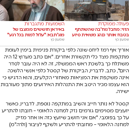
פעולה ממוקדת
השמועות מתגברות
הזוי: מחבל נוח'בה שהשתתף
באיראן חוששים ממצבו של
בטבח אותר כנהג משאית סיוע
מוג'תבא: "עלול למות בכל רגע"
שמעון כץ
שמעון כץ
אוריך אף רמז ליחס שונה כלפי ביקורת פנימית בימין לעומת
מתקפות מצד כלי תקשורת אחרים. "אם כתב מערוץ 12 היה
משתלח כך בלשכת ראש הממשלה, זה לא היה עובר לסדר
היום", כתב. לדבריו, הביקורת של קסטל כלפי אנשי הלשכה
אינה משקפת את המציאות מאחורי הקלעים, והוא הדגיש כי
הוא עצמו מכיר היטב את התנהלות האירועים מתוך מעורבות
ישירה.
קסטל לא נותר חייב והשיב במתקפה נוספת. לדבריו, כאשר
יועצים מסוימים גורמים נזק למחנה הלאומי – חובתו להתריע
על כך בפומבי. "אם אני חושב שיועץ כזה או אחר מזיק
למחנה הלאומי – מחובתי להתריע ולשקף לציבור (ולרה"מ)