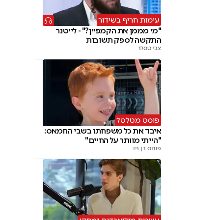
עימות חריף בשידור
"מי מממן את הקמפיין?" - לייטנר
התקשה לספק תשובות
צבי טסלר
פוסט מטלטל
איבד את כל משפחתו בשבי החמאס:
"הייתי מוותר על החיים"
פנחס בן זיו