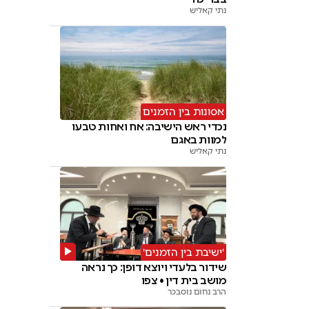
נתי קאליש
אסונות בין הזמנים
נכדי ראש הישיבה: אח ואחות טבעו
למוות באגם
נתי קאליש
'ישיבת בין הזמנים'
שידור בלעדי ויוצא דופן: כך נראה
מושב בית דין • צפו
הרב נחום נוסבכר