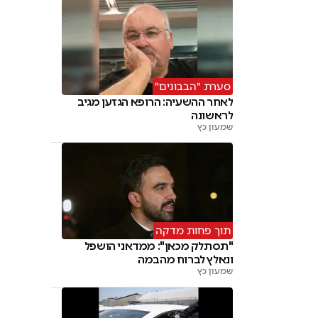
סערת "הבבונים"
לאחר ההשעיה: הרופא הגזען מגיב
לראשונה
שמעון כץ
תוך פחות מדקה
"תסתלק מכאן": ממדאני הושפל
ונאלץ לברוח מהבמה
שמעון כץ