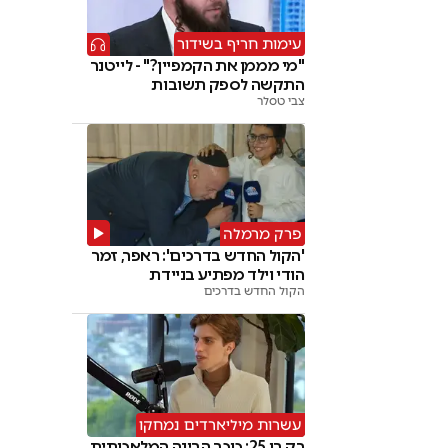
עימות חריף בשידור
"מי מממן את הקמפיין?" - לייטנר
התקשה לספק תשובות
צבי טסלר
פרק מרמלה
'הקול החדש בדרכים': ראפר, זמר
הודי וילד מפתיע בניידת
הקול החדש בדרכים
עשרות מיליארדים נמחקו
רק בן 25: כוכב הבינה המלאכותית