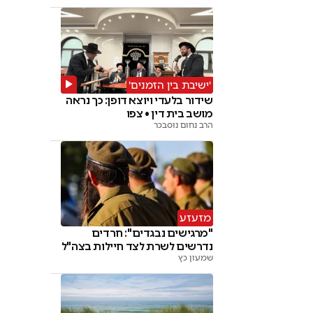
'ישיבת בין הזמנים'
שידור בלעדי ויוצא דופן: כך נראה
מושב בית דין • צפו
הרב נחום נוסבכר
מזעזע
"מרגישים נבגדים": חרדים
נדרשים לשרת לצד חיילות בצה"ל
שמעון כץ