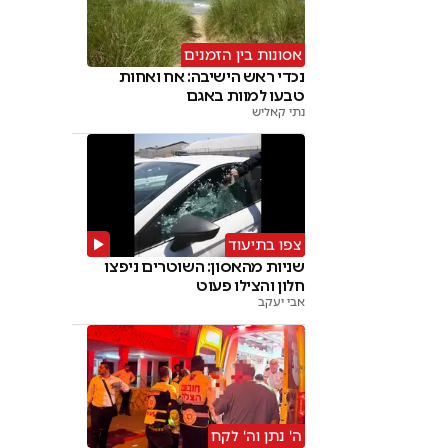
אסונות בין הזמנים
נכדי ראש הישיבה: אח ואחות
טבעו למוות באגם
נתי קאליש
צפו בתיעוד
שניות מהאסון: השוטרים ניפצו
חלון והצילו פעוט
אבי יעקב
ה' נתן וה' לקח