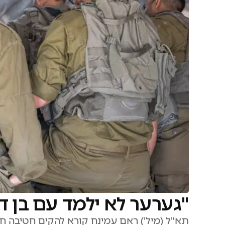
"גערער לא ילמד עם בן דו
תא"ל (מיל') ראם עמינח קורא להקים חטיבה ח