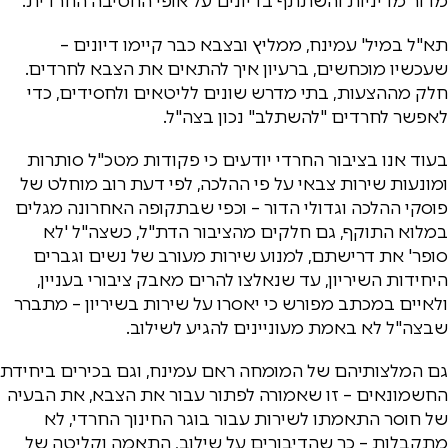
מדור מדיניות והשתתף בדיונים על אופי החטיבה החרדית.
תא"ל במיל' עמינח, ממליץ ובצבא כבר קיימו דיונים –
שעכשיו מוכחשים, ברעיון איך להתאים את הצבא לחרדים.
חלק מההצעות, בתי מדרש שונים לליטאים ולחסידים, כדי
לאפשר לחרדים "להשתלב" נכון בצה"ל.
בעוד אנו בציבור החרדי יודעים כי פקודות מטכ"ל סותרות
ומונעות שירות צבאי על פי ההלכה, לפי דעת רוב מוחלט של
פוסקי ההלכה וגדולי הדור – וכפי שבתקופה האחרונה מגלים
במלוא התוקף, גם חלקים מהציבור הדת"ל, כשצה"ל 'לא
סופר' את דרישתם, למנוע שירות מעורב של נשים וגברים
היחידות השיריון, עד שנאלצו להרים מאבק ציבורי בעניין,
ולאיים במכתב מפורש כי יאסרו על שירות בשיריון – מתברר
שבצה"ל לא באמת מעוניינים להגיע לשילוב.
גם המלצותיהם של המומחה ראם עמינח, וגם בכירים ביחידת
החשמונאים – זו שאמורה לפתור עבור את הצבא, את הבעיה
של חוסר התאמתו לשירות עבור בוגר החינוך החרדי, לא
מתקבלות – כך שהדיבורים על שילוב, התאמה וקליטה של