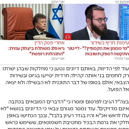
שמעון כץ
אבי יעקב
עימות חריף בשידור
אחרי פסק הדין
"מי מממן את הקמפיין?" - לייטנר
גיא פלג משתלח ביצחק עמית:
התקשה לספק תשובות
"התנהלות רופסת"
צבי טסלר
אבי יעקב
עוד לפי הדיווח, באותם דיונים נטען כי מחלקות שבהן ישרתו
רק לוחמים בני אותה קהילה חרדית יסייעו בגיוס ובשירות
הצבאי, אולם בסופו של דבר התוכנית לא הבשילה ולא יצאה
אל הפועל.
בצה"ל הגיבו לפרסום ומסרו כי "הדברים המובאים בכתבה
אינם מדויקים". עוד נמסר מגורם צבאי כי הדיונים בנושא "לא
עלו לראש אכ"א והיו בגדר רעיון בלבד", ובכך הכחישו באופן
חלקי את גרסת הבכיר מחטיבת חשמונאים, ששימש כראש