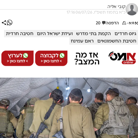
קובי אליה
כ"א בתמוז תשפ"ו, 06/07/26 17:16
א+
א-
הדפסה
💬
20
גיוס חרדים
הקמת בתי מדרש
ועידת ישראל היום
חטיבה חרדית
חטיבת החשמונאים
ראם עמינח