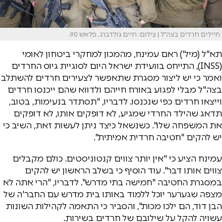
חיילים חרדים בצה"ל | צילום: חיים גולדברג, פלאש 90.
תא"ל (מיל') ראם עמינח, מהמכון למחקרי ביטחון לאומי
(INSS), התייחס בוועידת ישראל היום לסוגיית גיוס החרדים
ואמר כי יש ליצור מסגרת שתאפשר לצעירים חרדים להשתלב
בצה"ל מבלי לפגוע באורח חייהם ולדווא שהם ייכנסו חרדים
וייצאו חרדים כפי שנכנסו. לדבריו, "תסתדר בנעימות, בטוב,
תדאג שהילד החרדי שמגיע, לא דופקים אותו, לא דופקים
את המשפחה שלו". כשנשאל כיצד ניתן לעשות זאת, השיב כי
יש להקים "חטיבה חרדית אמיתית".
עמינח הציע כי "אין יותר צווים קנטוניסטים. כולם מקבלים
צווים אותו דבר". עוד הוסיף כי בשלב הראשון יש להקים
במסגרת החטיבה "חמישה בתי מדרש". לדבריו, "הרי אתה לא
מצפה שגערער יוכל ללמוד באותו בית מדרש עם החבר'ה של
הבן דוד, הם ילכו מכות", והסביר כי התאמה לקהילות השונות
עשויה להקל על שילובם של חרדים בשירות.