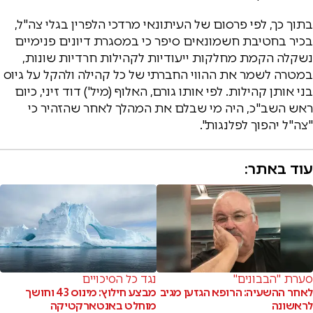
בתוך כך, לפי פרסום של העיתונאי מרדכי הלפרין בגלי צה"ל,
בכיר בחטיבת חשמונאים סיפר כי במסגרת דיונים פנימיים
נשקלה הקמת מחלקות ייעודיות לקהילות חרדיות שונות,
במטרה לשמר את ההווי החברתי של כל קהילה ולהקל על גיוס
בני אותן קהילות. לפי אותו גורם, האלוף (מיל') דוד זיני, כיום
ראש השב"כ, היה מי שבלם את המהלך לאחר שהזהיר כי
"צה"ל יהפוך לפלנגות".
עוד באתר:
סערת "הבבונים"
נגד כל הסיכויים
לאחר ההשעיה: הרופא הגזען מגיב
מבצע חילוץ: מינוס 43 וחושך
לראשונה
מוחלט באנטארקטיקה