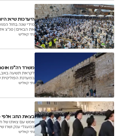
היערכות שיא: היו
מידי שנה בחול המו
את הבאים | סנ"צ אלי
נתי קאליש
משרד רה"מ אוסר 
לקראת תשעה באב, מ
במערכת הפוליטית ש
נתי קאליש
בצאת החג: אלפי 
אמש עם צאתו של חג 
במעגלי ענק ושרו שי
נתי קאליש