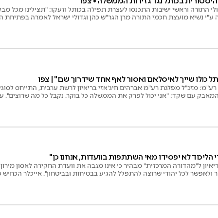
יסטורית בכותל נגד גזירות הממשלה • צפו
לי התורה וראשי ישיבות התכנסו לעצרת תפילה בכותל וזעקו: "תצילינו מכל מ
"י נשיא מועצת חכמי התורה מרן הגר"ש כהן וגדולי ישראל לאמרה בפתיחת ההי
ל כולו שייך לאיסלאם ואסור לאף אחד שידרוך שם'' | צפו
ע"מ: מזכ"ל מפלגת רע"מ אברהים חיג׳אזי בריאיון לרשת ערבית, התייחס לסוגיית
המאבק עם שקד: "אני יכול לפרק את הממשלה כל בוקר. נקבל כל מה שרוצים". 
דיוק כמו מה שקרה בעזה" | צפו
י הליכוד לא יפסידו מאי השתתפות בוועדות, אנחנו כן"
ריאיון ל"מהדורה המרכזית" מבהיר כי אינו מגבה את וועדת החקירה לאסון מירון
 ולאפשר לכל יהודי שרוצה להתפלל להגיע בבטיחות ובביטחון". אייכלר הכחיש כ
פר על המאבק במתווה הכותל בממשלת נתניהו