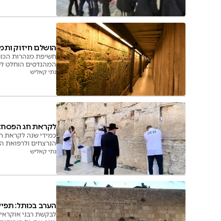
הושלם חיזוק ותמ
המהנדסים הוחלט לש
העבודה הושלמה
נתי קאליש
לקראת חג הפסח: 
כמידי שנה לקראת ח
הנרצחים ולרפואת הפ
גלריה
נתי קאליש
הערב בכותל: תפי