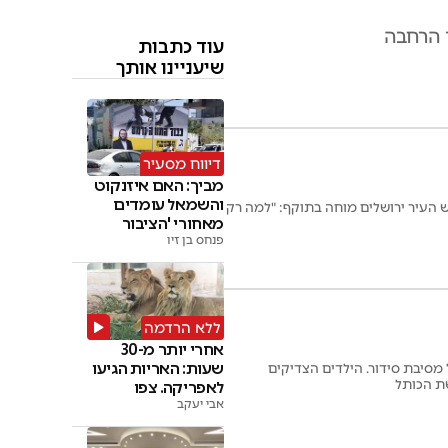
 הרחבה
עוד כתבות
שיעניינו אותך
דיווח מסעיר
מביך: האם איזנקוט
והשמאל עומדים
אש העיר ירושלים מוחה בתוקף: "למה רק
מאחורי 'הציבור
החרדי'
פנחס בן זיו
ללא הרדמה
אחרי יותר מ-30
שעות: האריות הגיעו
 מסיבת סידור. הילדים הצדיקים
שת הכותל
לאפריקה. צפו
אבי יעקב