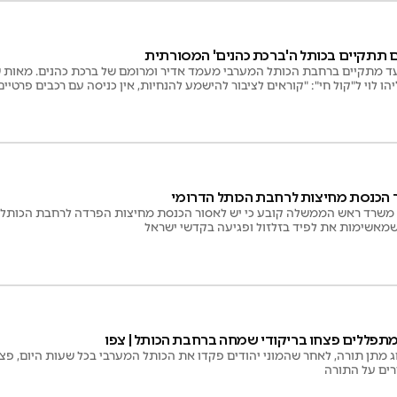
ם תתקיים בכותל ה'ברכת כהנים' המסורתית
עד מתקיים ברחבת הכותל המערבי מעמד אדיר ומרומם של ברכת כהנים. מאות 
הו לוי ל"קול חי": "קוראים לציבור להישמע להנחיות, אין כניסה עם רכבים פרטיי
הכנסת מחיצות לרחבת הכותל הדרומי
שרד ראש הממשלה קובע כי יש לאסור הכנסת מחיצות הפרדה לרחבת הכותל הדר
מאשימות את לפיד בזלזול ופגיעה בקדשי ישראל
מתפללים פצחו בריקודי שמחה ברחבת הכותל | צפו
מתן תורה, לאחר שהמוני יהודים פקדו את הכותל המערבי בכל שעות היום, פצ
רים על התורה