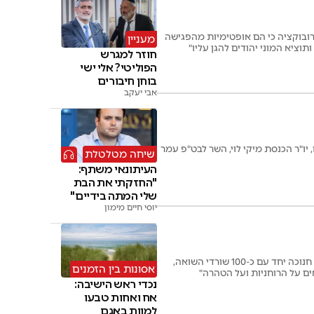
ובוקציה כי הם אופטימיות מהפגישה
מעניין
ציא המוני יהודים להגן עליו"
חוזר למגרש
הפוליטי? אלי ישי
בוחן חיבורים
אבי יעקב
ו"ר הכנסת מיקי לוי, השר לבט"פ עמר
שיחה מטלטלת
העיתונאי משתף:
"החזקתי את הבת
שלי המתה בידיים"
יוסי חיים מימון
במעמד רבה של מגדל העמק הרב יצחק גרוסמן ורב הכותל הרב שמואל רבינוביץ, הודלק נר שלישי של חנוכה יחד עם כ-100 שורדי השואה,
אסונות בין הזמנים
ים על הרוחניות ועל הטהרה"
נכדי ראש הישיבה:
אח ואחות טבעו
למוות באגם