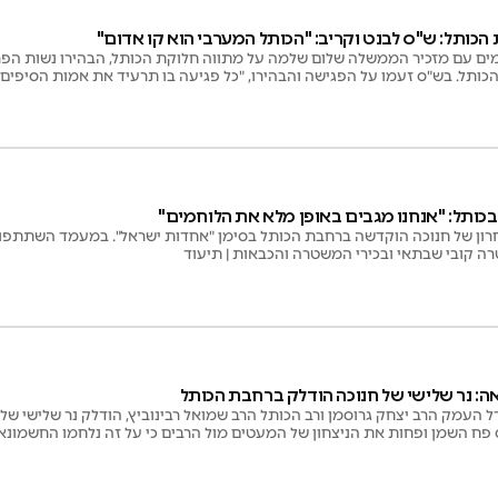
כותל: ש"ס לבנט וקריב: "הכותל המערבי הוא קו אדום"
ים עם מזכיר הממשלה שלום שלמה על מתווה חלוקת הכותל, הבהירו נשות הפר
תל. בש"ס זעמו על הפגישה והבהירו, "כל פגיעה בו תרעיד את אמות הסיפים ותו
כותל: "אנחנו מגבים באופן מלא את הלוחמים"
רון של חנוכה הוקדשה ברחבת הכותל בסימן "אחדות ישראל". במעמד השתתפו, י
ה קובי שבתאי ובכירי המשטרה והכבאות | תיעוד
ה: נר שלישי של חנוכה הודלק ברחבת הכותל
 פח השמן ופחות את הניצחון של המעטים מול הרבים כי על זה נלחמו החשמונא