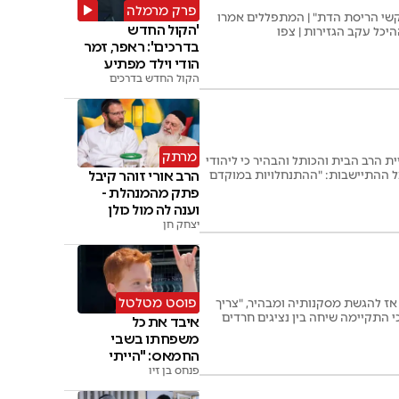
פרק מרמלה
בקשי הריסת הדת" | המתפללים אמרו
'הקול החדש
כל עקב הגזירות | צפו
בדרכים': ראפר, זמר
הודי וילד מפתיע
בניידת
הקול החדש בדרכים
מרתק
 הרב הבית והכותל והבהיר כי ליהודי
על ההתיישבות: "ההתנחלויות במוקדם
הרב אורי זוהר קיבל
פתק מהמנהלת -
וענה לה מול כולן
יצחק חן
פוסט מטלטל
 אז להגשת מסקנותיה ומבהיר, "צריך
י התקיימה שיחה בין נציגים חרדים
איבד את כל
משפחתו בשבי
החמאס: "הייתי
פנחס בן זיו
מוותר על החיים"