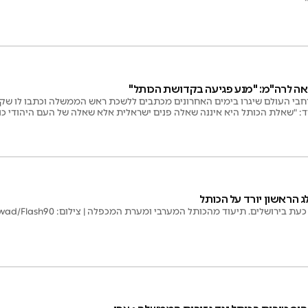
"
אה לרה"מ: "מנע פגיעה בקדושת הכותל"
בי העולם שיגרו בימים האחרונים מכתבים ללשכת ראש הממשלה וכתבו לו שקיד
: "שאלת הכותל היא איננה שאלה פנים ישראלית אלא שאלה של העם היהודי כול
ג הראשון יורד על הכותל
רושלים. תיעוד מהכותל המערבי ומערת המכפלה | צילום: Jamal Awad/Flash90