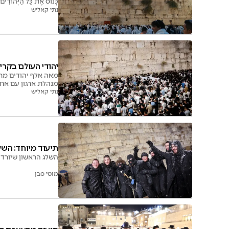
כְּנוֹס אֶת כָּל הַיְּהוּדִים
נתי קאליש
יהודי העולם בקרי
מאה אלף יהודים מרח
מנהלת ארגון עם אחד
נתי קאליש
תיעוד מיוחד: השל
השלג הראשון שיורד כעת בי
מוטי סבן