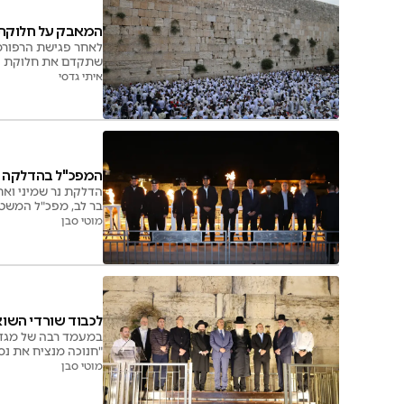
המאבק על חלוקת ה
לאחר פגישת הרפורמ
שתקדם את חלוקת הכו
איתי גדסי
המפכ"ל בהדלקה ב
הדלקת נר שמיני ואח
בר לב, מפכ"ל המשטר
מוטי סבן
לכבוד שורדי השוא
"חנוכה מנציח את נס
מוטי סבן