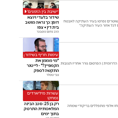
'ישיבת בין הזמנים'
שידור בלעדי ויוצא
שוטרים נפרסו בעיר העתיקה לאבטח
דופן: כך נראה מושב
ם לכל אזור העיר העתיקה"
בית דין • צפו
הרב נחום נוסבכר
עימות חריף בשידור
"מי מממן את
ומית | הפרסום גורר אחריו תגובות
הקמפיין?" - לייטנר
התקשה לספק
צבי טסלר
תשובות
עשרות מיליארדים
נמחקו
רק בן 25: כוכב הבינה
חו אלפי מתפללים בריקודי שמחה
המלאכותית התרסק
בתוך ימים