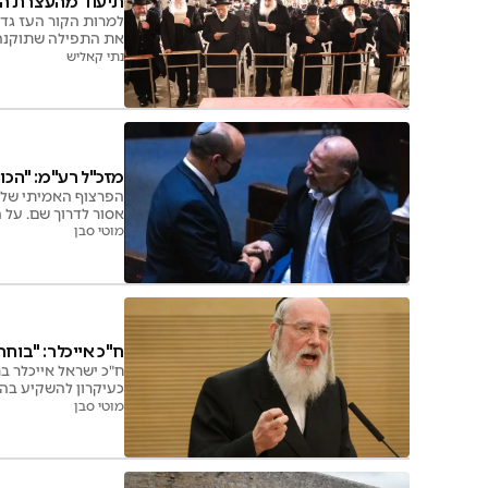
תיעוד מהעצרת הה
למרות הקור העז גדו
את התפילה שתוקנה ע
נתי קאליש
מזכ"ל רע"מ: "הכות
הפרצוף האמיתי של ר
אסור לדרוך שם. על 
או במאוחר יימחקו ב
מוטי סבן
ח"כ אייכלר: "בוחר
ח"כ ישראל אייכלר ב
כעיקרון להשקיע בהר
לנציגי הממשלה ומס
מוטי סבן