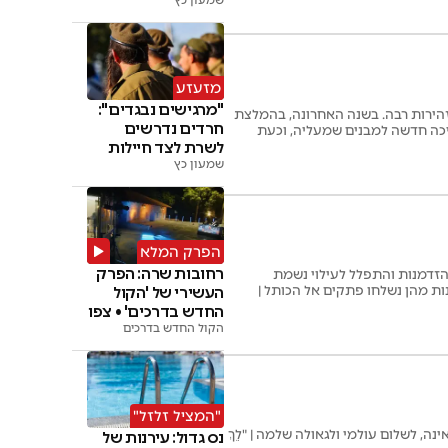
שמעון כץ
מזעזע
"מרגישים נבגדים":
תי העיר העתיקה בזהירות רבה. בשנה האחרונה, בהמלצת
חרדים נדרשים
יכה חדשה למבנים שמעליה, וכעת
לשרת לצד חיילות
בצה"ל
שמעון כץ
הפרק המלא
רחובות שרה: הפרק
זדמנות והתפלל לעילוי נשמת
ות מהן נשלחו פתקים אל הכותל |
העשירי של 'הקול
החדש בדרכים' • צפו
הקול החדש בדרכים
"המציל זלזל"
מה באוקראינה, לשלום עולמי ולגאולה שלמה | "לֵךְ
נס גדול: עירנות של