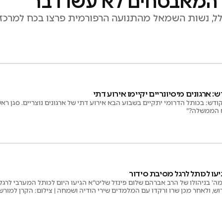
 המאבטחים לא עשו דבר
ל, נשות השמאל מהתנועה הרפורמית פרצו בכח למרכז
 ארגונים מיסיונריים יקיימו אירוע דתי
ודש: בכותל הדרומי יתקיים בשבוע הבא אירוע דתי של ארגונים נוצריים. סגן ר
א הממשלה?"
יעו לכותל לרגל מסיבת סידור
ה' בניהולו של הרב אברהם שלום פינזל שליט"א הגיעו היום לכותל המערבי לרגל
, ולאחר מכן שרו ורקדו עם המלמדים שירי הודיה ושמחה | צילום: הקרן למור