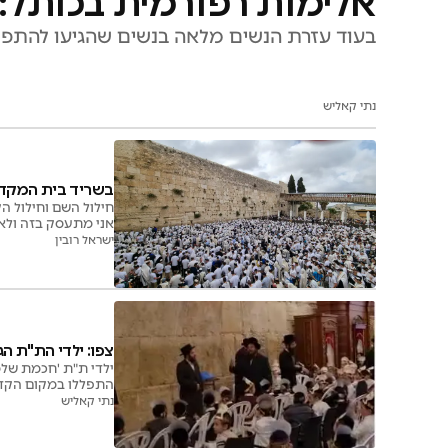
אלימות רפורמית בכותל:
בעוד עזרת הנשים מלאה בנשים שהגיעו להתפל
נתי קאליש
בשריד בית המקדש:
חילול השם וחילול הק
אני מתעסק בזה ול
ישראל רובין
צפו: ילדי הת"ת הג
ילדי ת"ת 'חכמת שלמ
התפללו במקום הקדוש
נתי קאליש