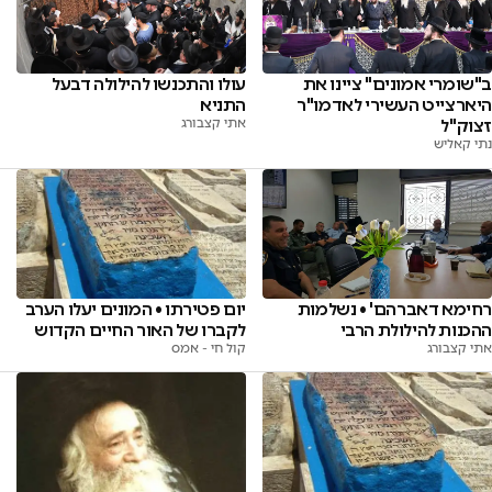
ב"שומרי אמונים" ציינו את
עולו והתכנשו להילולה דבעל
היארצייט העשירי לאדמו"ר
התניא
זצוק"ל
אתי קצבורג
נתי קאליש
רחימא דאברהם' • נשלמות
יום פטירתו • המונים יעלו הערב
ההכנות להילולת הרבי
לקברו של האור החיים הקדוש
אתי קצבורג
קול חי - אמס