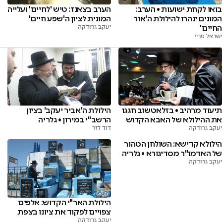
בואו לקחת ישועות • הערב:
הערב בצאנז: טיש 'לחיים' ועלייה
המונים ינהרו להילולת ה'אור
המונית לציון ה'שפע חיים'
החיים'
יעקב גרודקה
ישראל פריי
תיעוד מרהיב • בזלאטשוב חגגו
הילולת ה'אביר יעקב' בציון
את ההילולא של האבא הקדוש
הרשב"י במירון • גלריה
יעקב גרודקה
דוד לזר
הילולא קדישא: השולחן הטהור
של האדמו"ר מסדיגורא • גלריה
יעקב גרודקה
הילולת האר"י הקדוש: אלפים
צפויים לפקוד את ציונו בצפת
יעקב גרודקה