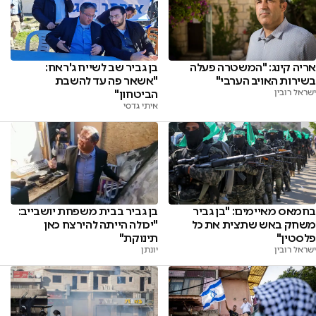
אריה קינג: "המשטרה פעלה
בן גביר שב לשייח ג'ראח:
בשירות האויב הערבי"
"אשאר פה עד להשבת
ישראל רובין
הביטחון"
איתי גדסי
בחמאס מאיימים: "בן גביר
בן גביר בבית משפחת יושבייב:
משחק באש שתצית את כל
"יכולה הייתה להירצח כאן
פלסטין"
תינוקת"
ישראל רובין
יונתן