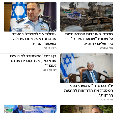
מרתק: העובדות ההיסטוריות
שדולת א״י למפכ״ל: בהעדר
על שכונת "שמעון הצדיק"
אבטחה נגיע לכינוס שדולה
בירושלים • האזינו
בשמעון הצדיק
נתי קאליש
איתי גדסי
בן גביר: "המשטרה לא רוצים
אותי כאן, כי זה מכריח אותם
לעבוד"
ישראל רובין
יו"ר הכנסת: "הדגשתי בפני
המפכ"ל את הדחיפות להרגעת
הרוחות"
איתי גדסי