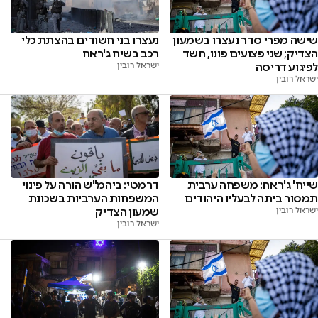
נעצרו בני חשודים בהצתת כלי
שישה מפרי סדר נעצרו בשמעון
רכב בשיח ג'ראח
הצדיק; שני פצועים פונו, חשד
ישראל רובין
לפיגוע דריסה
ישראל רובין
דרמטי: ביהמ"ש הורה על פינוי
שייח' ג'ראח: משפחה ערבית
המשפחות הערביות בשכונת
תמסור ביתה לבעליו היהודים
שמעון הצדיק
ישראל רובין
ישראל רובין