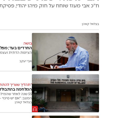
ח"כ אבי מעוז שוחח על חוק מיהו יהודי, פסי
בצלאל קאהן
בושה
החרדים בעד; מפלגו
הציונות הדתית ועצמה
אבי יעקב
"תהליך שצריך להתחי
המלחמה בהתבוללו
55 שנה לאחר שהמיל
המצב: "אם יש סיכוי –
בצלאל קאהן