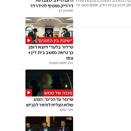
היום ה-29: מצבו של
קף | במכתב מנומק בעקבות פנית
ן לכהן בבית הדין, אולם מגט זה
דרדיק מוסיף להידרדר
שמעון כץ
'ישיבת בין הזמנים'
שידור בלעדי ויוצא דופן:
כך נראה מושב בית דין •
צפו
הרב נחום נוסבכר
סכנה של ממש
שיכור על הכיכר: הנהג
שלא הצליח לחזור לכביש
אבי יעקב