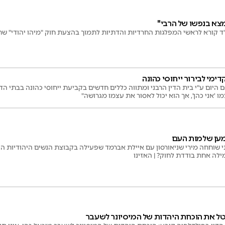
צא בנפשו של הרבי"
"ד קורא לראשי המפלגות החרדיות והדתיות לתמוך בהצעת חוק "מיהו יהודי" 
ימי לבירור ייחוסי כהונה
היום ע"י בית הדין הרבני ומתווה כללים חדשים בקביעת ייחוסי כהונה בבתי הד
מו 'אני כהן', אך הוא יכול לאסור את עצמו מגרושה"
מען שלמות העם
 שוחחה מירי שניאורסון עם איילת אברמד שפעילה בקבוצת הנשים היהודיות ה
ילה אחת בודדת לחוק? | האזינו
טל את הוכחת היהדות של המיסיונר לשעבר