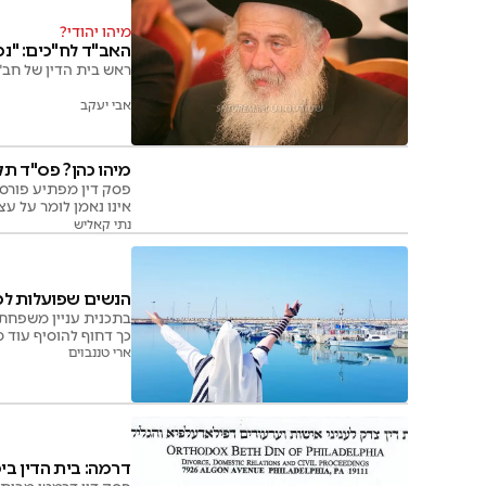
מיהו יהודי?
האב"ד לח"כים: "נמ
ראש בית הדין של חב
אבי יעקב
מיהו כהן? פס"ד תקד
פסק דין מפתיע פורסם 
אינו נאמן לומר על עצ
נתי קאליש
הנשים שפועלות ל
בתכנית עניין משפחתי
כך דחוף להוסיף עוד מ
ארי טננבוים
דרמה: בית הדין בי