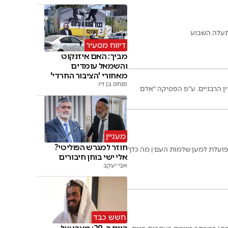
שתעלה השבוע
דיווח מסעיר
מביך: האם איזנקוט
והשמאל עומדים
מאחורי 'הציבור החרדי'
פנחס בן זיו
ין הרבניים. ע"פ הפסיקה "אדם
מעניין
חוזר למגרש הפוליטי?
פועלת למען שלמות העם | מה כלך
אלי ישי בוחן חיבורים
אבי יעקב
חשש כבד