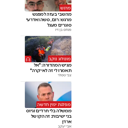
מרגש
מהשבי בעזה למפגש
מרגש: רום, סשה ואדרעי
סוגרים מעגל
פנחס בן זיו
מונולוג נוקב
מגיש המהדורה: "אל
תאמרו לי זה לא יקרה"
צבי טסלר
מפלגת ימין חדשה
ממשלה בלי חרדים וגיוס
בני ישיבות: זה הקו של
ארדן
אבי יעקב