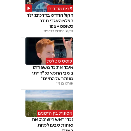
9 מתמודדים
הקול החדש בדרכים: ילד
הפלא האגדי חוזר
כשופט • צפו
הקול החדש בדרכים
פוסט מטלטל
איבד את כל משפחתו
בשבי החמאס: "הייתי
מוותר על החיים"
פנחס בן זיו
אסונות בין הזמנים
נכדי ראש הישיבה: אח
ואחות טבעו למוות
באגם