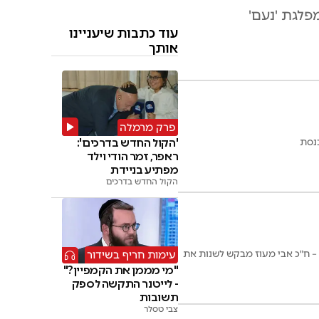
פלגת 'נעם'
עוד כתבות שיעניינו
אותך
פרק מרמלה
כנסת
'הקול החדש בדרכים':
ראפר, זמר הודי וילד
מפתיע בניידת
הקול החדש בדרכים
 – ח"כ אבי מעוז מבקש לשנות את
עימות חריף בשידור
"מי מממן את הקמפיין?"
- לייטנר התקשה לספק
תשובות
צבי טסלר