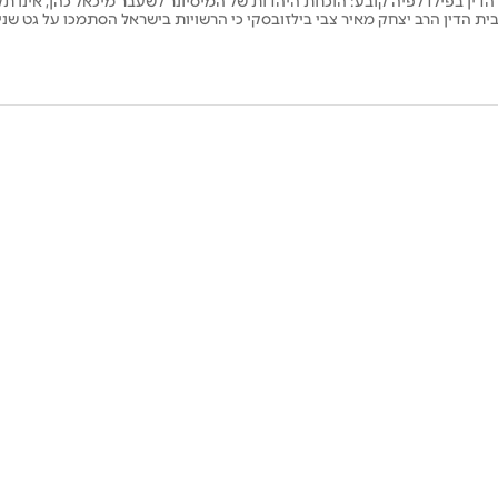
הדין בפילדלפיה קובע: הוכחת היהדות של המיסיונר לשעבר מיכאל כהן, אינו ת
ית הדין הרב יצחק מאיר צבי בילזובסקי כי הרשויות בישראל הסתמכו על גט שנית
הוא יהודי | כל הפרטים והמסמך הדרמטי