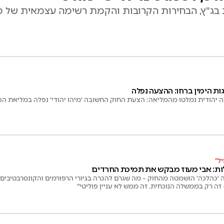
קת בג"ץ, הבחירות הקרובות והקמת רשימה עצמאית של מ
ת הימין ברחו: ההצעה נפלה
 יהודית נמלטו מהמליאה: הצעת החוק החשובה 'מיהו יהודי' נפלה במליאת ה
ל"
ת: אבי מעוז מבקש את תמיכת החרדים
ה 'כהלכה' הושמטה מהחוק – מה שגרם להכרה בגיורי הרפורמים והקונסרבטיבים
 זה רק בממשלה הנוכחית. זה ממש לא עניין פוליטי"