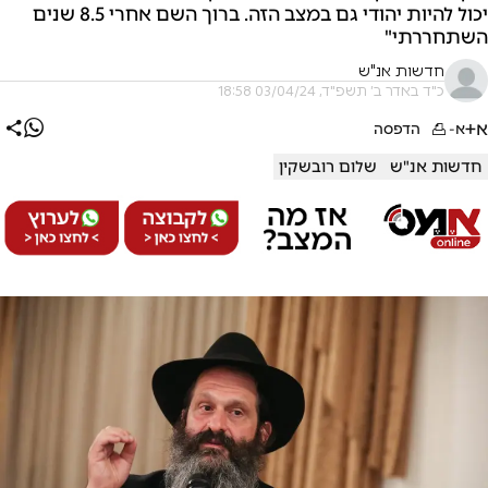
יכול להיות יהודי גם במצב הזה. ברוך השם אחרי 8.5 שנים
השתחררתי"
חדשות אנ"ש
כ"ד באדר ב׳ תשפ"ד, 03/04/24 18:58
א+
א-
הדפסה
חדשות אנ"ש
שלום רובשקין