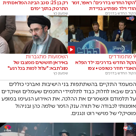
'הקול החדש בדרכים': ראפר, זמר
רק בן 25: כוכב הבינה המלאכותית
הודי וילד מפתיע בניידת
התרסק בתוך ימים
הקול החדש בדרכים
שמעון כץ
9 מתמודדים
השמועות מתגברות
הקול החדש בדרכים: ילד הפלא
באיראן חוששים ממצבו של
האגדי חוזר כשופט • צפו
מוג'תבא: "עלול למות בכל רגע"
הקול החדש בדרכים
שמעון כץ
המעמד התקיים בהשתתפות בני הישיבות ואברכי כוללים
רבים שבאו לחלוק כבוד לתלמידי החכמים שעמלים ושוקדים
על תלמודם ומשמרים את ההלכה. את האירוע הנעימו במופע
אומנותי לכבודה של תורה ענק הזמר שלמה כהן ובניהול
מוסיקלי של מוישי רוט ונגנים.