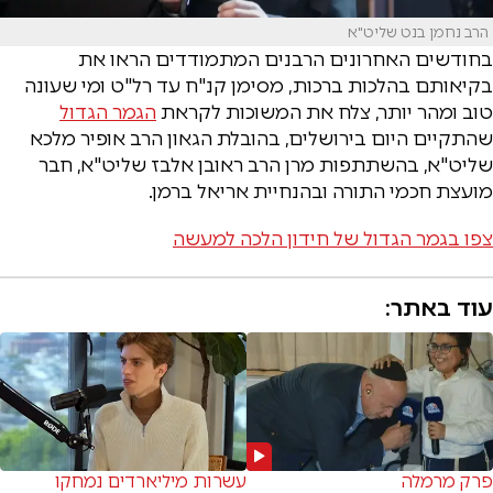
הרב נחמן בנט שליט"א
בחודשים האחרונים הרבנים המתמודדים הראו את
בקיאותם בהלכות ברכות, מסימן קנ"ח עד רל"ט ומי שעונה
טוב ומהר יותר, צלח את המשוכות לקראת
הגמר הגדול
שהתקיים היום בירושלים, בהובלת הגאון הרב אופיר מלכא
שליט"א, בהשתתפות מרן הרב ראובן אלבז שליט"א, חבר
מועצת חכמי התורה ובהנחיית אריאל ברמן.
צפו בגמר הגדול של חידון הלכה למעשה
עוד באתר:
פרק מרמלה
עשרות מיליארדים נמחקו