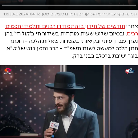
תמונה בדף הבית: רגעי הזכיה|הרב נחמן בנט|צילום מסך 2024-04-16 ב-1.16.30
אחרי
חודשים של חידון בו התמודדו רבנים ותלמידי חכמים
רבים
, ובסיום שלוש שעות מותחות בשידור חי ב'קול חי' בהן
נערך מבחן עיוני ובקיאותי בעשרות שאלות הלכה – הוכתר
חתן הלכה למעשה לשנת תשפ"ד – הרב נחמן בנט שליט"א,
בוגר ישיבת ברסלב בבני ברק.