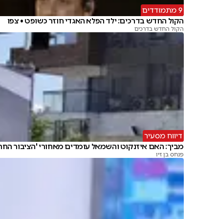
9 מתמודדים
הקול החדש בדרכים: ילד הפלא האגדי חוזר כשופט • צפו
הקול החדש בדרכים
דיווח מסעיר
מביך: האם איזנקוט והשמאל עומדים מאחורי 'הציבור החרד
פנחס בן זיו