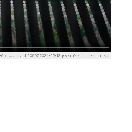
תמונה בדף הבית: צילום מסך 2024-05-12 180807|צילום מסך 2024-05-06 171123