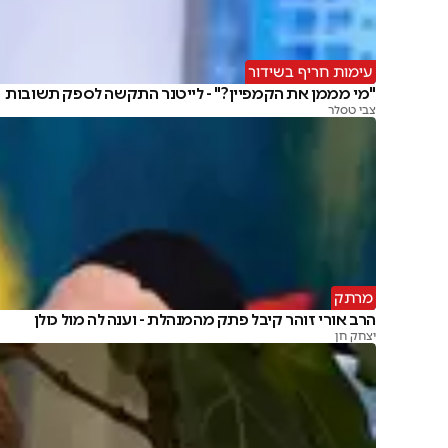
עימות חריף בשידור
"מי מממן את הקמפיין?" - לייטנר התקשה לספק תשובות
צבי טסלר
מרתק
הרב אורי זוהר קיבל פתק מהמנהלת - וענה לה מול כולן
יצחק חן