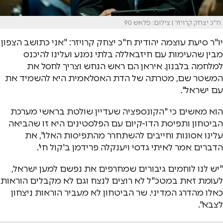
ח"כ יצחק קרויזר | צילום: פלאש 90
יו"ר סיעת עוצמה יהודית ח"כ יצחק קרויזר: "אני כתושב הצפון
מבין שהעימות עם חיזבאללה בלתי נמנע ועלינו להיכנס
למלחמה בלבנון. איראן הם ראש הנחש וצריך לחסל את
המשטר שם, מטרתה של הדת האסלאמית היא להשמיד את
עם ישראל".
הוא מאשים כי "הקונספציה שעדיין שולטת בראשי מערכת
הביטחון ותפיסת הדו-קיום עם הפלסטינים היא זו שהביאה
עלינו אסונות וחייבים להשתחרר מהתפיסות האלו", את
הדברים אמר לאיתי גדסי ויענקלה פרידמן ב'קול חי'.
"יש לנו לוחמים גיבורים שמחרפים את נפשם למען ישראל,
לעומת זאת במטכ"ל לא רוצים לנצח וגם לא מקבלים הוראות
כאלו מהדרג המדיני. שר הביטחון לא מעביר הוראות ניצחון
לצבא".