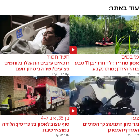
עוד באתר:
מי במים
חשד חמור
אסון מחריד: ילד חרדי בן 11 טבע
רופאים ערבים התעללו בלוחמים
בנהר הירדן; מותו נקבע
פצועים? שר הביטחון זועם
אבי יעקב
קובי פינקלר
צפו
בן 35, אב ל-4
נגד כיוון התנועה: כך הסתיים
סוף עצוב לאסון בקפריסין: הלוויה
המרדף המסוכן
במוצאי שבת
אבי יעקב
אבי יעקב