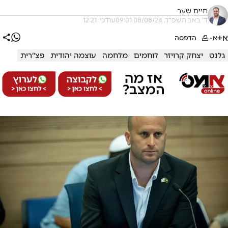
חיים שער
ד' באב תשפ"ד, 08/08/24 09:01
עודכן: 12:21
א+
א-
הדפסה
גלנט
יצחק קרויזר
לוחמים
מלחמה
עוצמה יהודית
פצ"רית