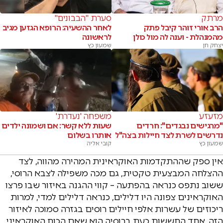
מרתק
סערת "הבבונים"
הרב אורי זוהר קיבל פתק
לאחר ההשעיה: הרופא הגזען מגיב
מהמנהלת - וענה לה מול כולן
לראשונה
יצחק חן
שמעון כץ
מזעזע
משפחה 'נעדרת'
"מרגישים נבגדים": חרדים
שעות ללא קשר: אם ושמונה ילדים
נדרשים לשרת לצד חיילות בצה"ל
אותרו בשלום
שמעון כץ
קובי אליה
אין ספק שההתקדמות האוקראינית המהירה מהווה, לצד
ההצלחה המבצעית טקטית, גם מכה משפילה לצבא הרוסי,
ששוב נתפס כנראה בהפתעה – קווי ההגנה באיזור שבו פרצו
האוקראינים צפונה היו דלילים, כנראה דלילים למדי, למרות
ריכוזים של עשרות אלפי חיילים רוסים בגזרה סמוכה לאיזור
הזה. אחד החששות כעת ברוסיה הוא שאם הכוח האוקראיני