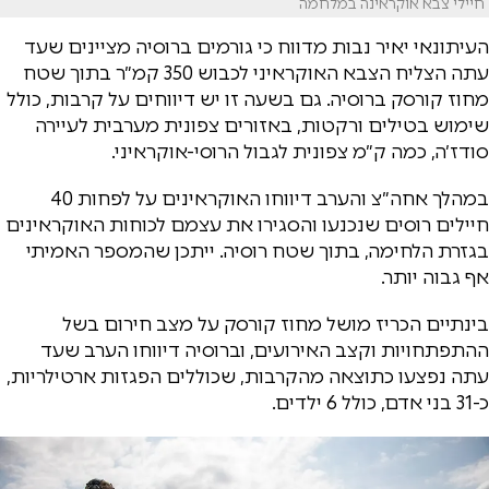
חיילי צבא אוקראינה במלחמה
העיתונאי יאיר נבות מדווח כי גורמים ברוסיה מציינים שעד
עתה הצליח הצבא האוקראיני לכבוש 350 קמ״ר בתוך שטח
מחוז קורסק ברוסיה. גם בשעה זו יש דיווחים על קרבות, כולל
שימוש בטילים ורקטות, באזורים צפונית מערבית לעיירה
סודז׳ה, כמה ק״מ צפונית לגבול הרוסי-אוקראיני.
במהלך אחה״צ והערב דיווחו האוקראינים על ‏לפחות 40
חיילים רוסים שנכנעו והסגירו את עצמם לכוחות האוקראינים
בגזרת הלחימה, בתוך שטח רוסיה. ייתכן שהמספר האמיתי
אף גבוה יותר.
בינתיים הכריז מושל מחוז קורסק על מצב חירום בשל
ההתפתחויות וקצב האירועים, וברוסיה דיווחו הערב שעד
עתה נפצעו כתוצאה מהקרבות, שכוללים הפגזות ארטילריות,
כ-31 בני אדם, כולל 6 ילדים.