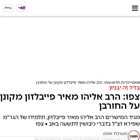
אמס
יהדות חדש
צפו: הרב אליהו מאיר פייבלזון מקונן על החורבן
בְּלֵיל זֶה יִבְכָּיוּן
צפו: הרב אליהו מאיר פייבלזון מקונן
על החורבן
מגיד המישרים הרב אליהו מאיר פייבלזון, תלמידו של הגר"מ
שפירא זצ"ל בדברי כיבושין לתשעה באב • צפו
מערכת אמס
ח' באב תשפ"ד, 12/08/24 21:03
עודכן: 13/08/24 14:17