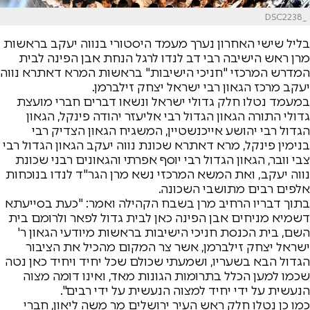
_DSC2238
בליל שישי האחרון נערך מעמד היסטורי בנווה יעקב בראשות
מרן ראש הישיבה רבי דב לנדו לרגל הנחת אבן הפינה לבית
המדרש המרכזי "חניכי הישיבות" בראשות המרא דאתרא נווה
יעקב מרכז הגאון רבי ישראל יצחק זילברמן.
במעמד נטלו חלק גדולי ישראל ונשאו דברים חברי מועצת
גדולי התורה הגאון הגדול רבי אליעזר יהודה פינקל, הגאון
הגדול רבי יהושע אייכנשטיין, המשגיח הגאון הצדיק רבי
בנימין פינקל, מרא דאתרא שכונת נווה יעקב הגאון הגדול רבי
צבי וובר, הגאון הגדול רבי יוסף אפרתי והגאונים רבני שכונת
נווה יעקב, ואת המשא המרכזי נשא מרן הגר"ד לנדו בנוכחות
אלפים רבים מתושבי השכונה.
בתוך דבריו הרחיב מרן בשבח הקהילה ואמר: "כעת בסייעתא
דשמיא מניחים אבן הפינה כאן לבית גדול לפאר ולרומם בית
השם, בית הכנסת חניכי הישיבות בראשות מיודעי הגאון ר'
ישראל יצחק זילברמן, אשר צר המקום מהכיל את הציבור
הגדול הבא בשעריו, ושמעתי שכולם שכל יחיד ויחיד כאן נטה
שכמו למען הכלל בתרומות הגונות מאד, ואינו דומה מצוה
הנעשית על ידי יחיד למצוה הנעשית על ידי רבים".
כמו כן נטלו חלק ראש העיר ירושלים מר משה ליאון, חברי