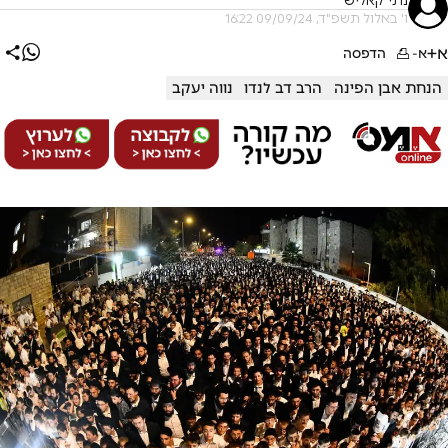
נתי קאליש
ו' באלול תשפ"ד, 09/09/24 16:22
א+
א-
הדפסה
הנחת אבן הפינה
הרב דב לנדו
נווה יעקב