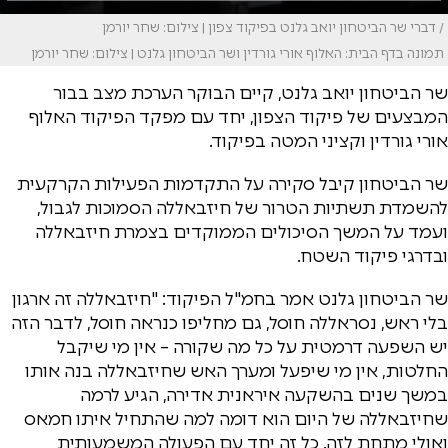
/ דברי שר הביטחון יואב גלנט בפיקוד צפון | צילום: שחר יורמן
תמונה בדף הבית: האלוף אורי גורדין ושר הביטחון גלנט | צילום: שחר יורמן
שר הביטחון יואב גלנט, קיים הבוקר הערכת מצב בבור
המבצעים של פיקוד הצפון, יחד עם מפקד הפיקוד האלוף
אורי גורדין וקציני המטה בפיקוד.
שר הביטחון קיבל סקירה על התקדמות הפעילות הקרקעית
להשמדת תשתיות הטרור של חיזבאללה הסמוכות לגבול,
ועמד על המשך הסיכולים הממוקדים בצמרת חיזבאללה
ובדרגי פיקוד השטח.
שר הביטחון גלנט אמר בחמ"ל הפיקוד: "חיזבאללה זה ארגון
בלי ראש, נסראללה חוסל, גם מחליפו כנראה חוסל, לדבר הזה
יש השפעה דרמטית על כל מה שקורה – אין מי שיקבל
החלטות, אין מי שיפעל ומערך האש שחיזבאללה בנה אותו
במשך שנים בהשקעה איראנית אדירה, הגיע לרמה
שחיזבאללה של היום הוא דומה למה שהתחיל איתו חמאס
ואולי מתחת לזה. כל זה יחד עם הפעולה המשמעותית