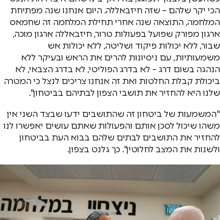
הכי יקר שלהם – שזה חיזבאללה. היום אנחנו שנה מפתיחת
המלחמה, התוצאה שנה אחרי תחילת המלחמה זה שחמאס
ארגון מפורק שפועל בפעולות טרור, חיזבאללה ארגון מוכה,
שבור, ללא יכולות פיקוד ושליטה, ללא יכולות אש
משמעותיות, עם ניסיונות להרים את הראש ובעיקר ללא
הנהגה בשום דרג – לא בדרג הפוליטי, לא בדרג הצבאי, לא
ביכולת קבלת החלטות ואת זה אנחנו צריכים לנצל כי המטרה
שלנו היא להחזיר את תושבי הצפון לבתיהם בביטחון".
"המשמעות של ביטחון זה שהתושבים ידעו שבצד השני אין
משהו שיכול לסכן אותם והפעולות שאתם עושים יאפשרו לנו
להחזיר את התושבים לבתים שלהם בבוא העת בביטחון
ולשנות את המצב לחלוטין". כך גלנט בצפון.