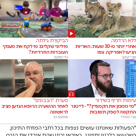
ללא הרדמה
הביקורת גילתה
אחרי יותר מ-30 שעות: האריות
מיליוני שקלים: מי לקח את מענקי
הגיעו לאפריקה. צפו
העובדות החרדיות?
אבי יעקב
גדי פוקס
עימות חריף בשידור
סערת "הבבונים"
"מי מממן את הקמפיין?" - לייטנר
לאחר ההשעיה: הרופא הגזען מגיב
התקשה לספק תשובות
לראשונה
צבי טסלר
שמעון כץ
"הפעולות שאנחנו עושים נצפות בכל רחבי המזרח התיכון,
כשהעשן בלבנון יתפוגג, באיראן יבינו שהם איבדו את הנכס