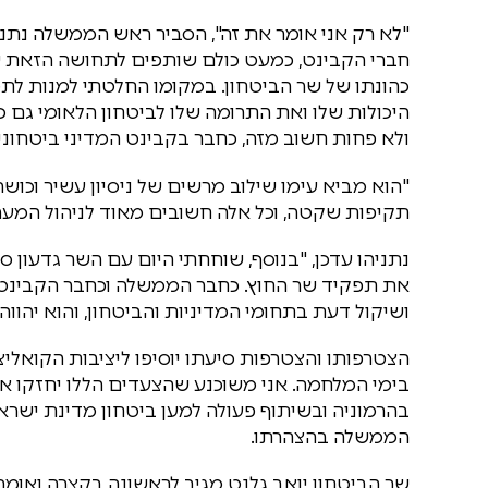
"לא רק אני אומר את זה", הסביר ראש הממשלה נתני
חברי הקבינט, כמעט כולם שותפים לתחושה הזאת שכ
כהונתו של שר הביטחון. במקומו החלטתי למנות לתפ
היכולות שלו ואת התרומה שלו לביטחון הלאומי גם 
ולא פחות חשוב מזה, כחבר בקבינט המדיני ביטחוני
"הוא מביא עימו שילוב מרשים של ניסיון עשיר וכושר
תקיפות שקטה, וכל אלה חשובים מאוד לניהול המערכ
נתניהו עדכן, "בנוסף, שוחחתי היום עם השר גדעון 
את תפקיד שר החוץ. כחבר הממשלה וכחבר הקבינט, ב
ושיקול דעת בתחומי המדיניות והביטחון, והוא יהווה
הצטרפותו והצטרפות סיעתו יוסיפו ליציבות הקואלי
בימי המלחמה. אני משוכנע שהצעדים הללו יחזקו א
בהרמוניה ובשיתוף פעולה למען ביטחון מדינת ישראל,
הממשלה בהצהרתו.
שר הביטחון יואב גלנט מגיב לראשונה בקצרה ואומר: