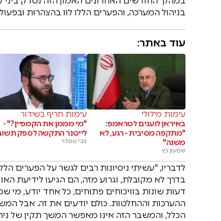
במהלך החודשים האחרונים האמון הזה נסדק ביני לבי
בניהול המערכה, והפערים הללו לוו בהצהרות ובפע
עוד באתר:
עימות מילולי
עימות חריף בשידור
באיראן לועגים לטראמפ:
"מי מממן את הקמפיין?" -
"מתקפה מסיבית - רגע, לא
לייטנר התקשה לספק תשוב
משנה"
צבי טסלר
שמעון כץ
לדבריו, "עשיתי ניסיונות רבים לגשר על הפערים הללו
בדרך לא מקובלת, וגרוע מזה, הם הגיעו לידיעת האוי
דעות שונות בוויכוחים פתוחים, כל אחד יודע, מי שמ
ההערכות וההחלטות. כולם יודעים את זה. אבל המשב
הכלל, והמשבר הזה אינו מאפשר המשך תקין של ניה