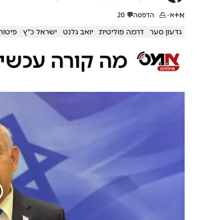
א+
א-
הדפסה
💬
20
גדעון סער
דרמה פוליטית
יואב גלנט
ישראל כ"ץ
פיטורי