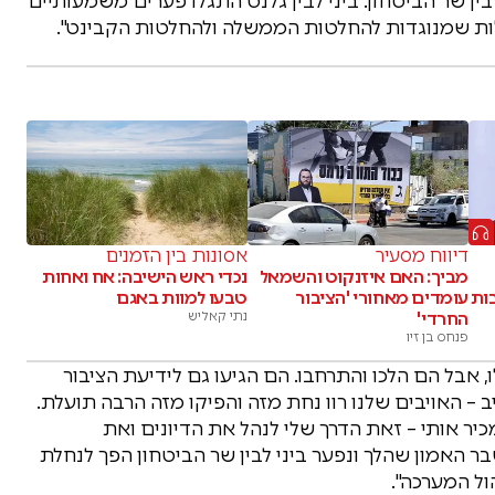
ן שר הביטחון. ביני לבין גלנט התגלו פערים משמעותיים
ולות שמנוגדות להחלטות הממשלה ולהחלטות הקבינט".
דיווח מסעיר
אסונות בין הזמנים
מביך: האם איזנקוט והשמאל
נכדי ראש הישיבה: אח ואחות
ות
עומדים מאחורי 'הציבור
טבעו למוות באגם
החרדי'
נתי קאליש
פנחס בן זיו
, אבל הם הלכו והתרחבו. הם הגיעו גם לידיעת הציבור
ב – האויבים שלנו רוו נחת מזה והפיקו מזה הרבה תועלת.
כיר אותי – זאת הדרך שלי לנהל את הדיונים ואת
ר האמון שהלך ונפער ביני לבין שר הביטחון הפך לנחלת
ול המערכה".