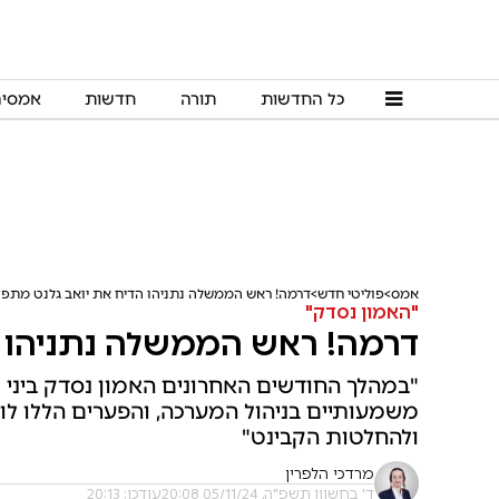
כל החדשות
תורה
חדשות
אמסי
אמס
פוליטי חדש
דרמה! ראש הממשלה נתניהו הדיח את יואב גלנט מתפק
"האמון נסדק"
דרמה! ראש הממשלה נתניהו ה
"במהלך החודשים האחרונים האמון נסדק ביני לבי
משמעותיים בניהול המערכה, והפערים הללו ל
ולהחלטות הקבינט"
מרדכי הלפרין
ד' בחשוון תשפ"ה, 05/11/24 20:08
עודכן: 20:13