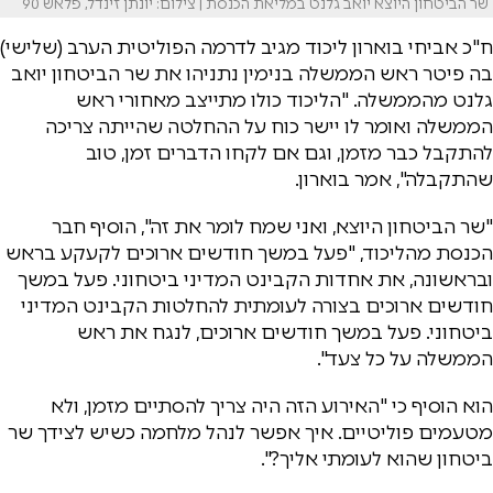
שר הביטחון היוצא יואב גלנט במליאת הכנסת | צילום: יונתן זינדל, פלאש 90
ח"כ אביחי בוארון ליכוד מגיב לדרמה הפוליטית הערב (שלישי)
בה פיטר ראש הממשלה בנימין נתניהו את שר הביטחון יואב
גלנט מהממשלה. "הליכוד כולו מתייצב מאחורי ראש
הממשלה ואומר לו יישר כוח על ההחלטה שהייתה צריכה
להתקבל כבר מזמן, וגם אם לקחו הדברים זמן, טוב
שהתקבלה", אמר בוארון.
"שר הביטחון היוצא, ואני שמח לומר את זה", הוסיף חבר
הכנסת מהליכוד, "פעל במשך חודשים ארוכים לקעקע בראש
ובראשונה, את אחדות הקבינט המדיני ביטחוני. פעל במשך
חודשים ארוכים בצורה לעומתית להחלטות הקבינט המדיני
ביטחוני. פעל במשך חודשים ארוכים, לנגח את ראש
הממשלה על כל צעד".
הוא הוסיף כי "האירוע הזה היה צריך להסתיים מזמן, ולא
מטעמים פוליטיים. איך אפשר לנהל מלחמה כשיש לצידך שר
ביטחון שהוא לעומתי אליך?".