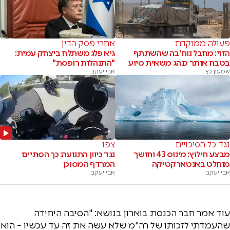
פעולה ממוקדת
אחרי פסק הדין
הזוי: מחבל נוח'בה שהשתתף
גיא פלג משתלח ביצחק עמית:
בטבח אותר כנהג משאית סיוע
"התנהלות רופסת"
שמעון כץ
אבי יעקב
נגד כל הסיכויים
צפו
מבצע חילוץ: מינוס 43 וחושך
נגד כיוון התנועה: כך הסתיים
מוחלט באנטארקטיקה
המרדף המסוכן
אבי יעקב
אבי יעקב
עוד אמר חבר הכנסת בוארון בנושא: "הסיבה היחידה
שהעמדתי לזכותו של רה"מ שלא עשה את זה עד עכשיו – הוא