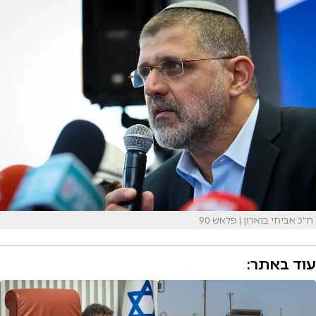
ח"כ אביחי בוארון | פלאש 90
עוד באתר: