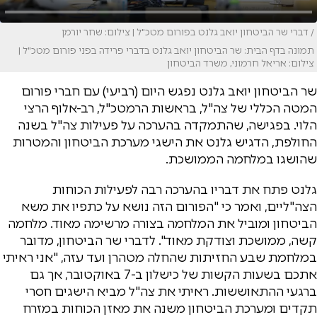
/ דברי שר הביטחון יואב גלנט בפורום מטכ"ל | צילום: שחר יורמן
תמונה בדף הבית: שר הביטחון יואב גלנט בדברי פרידה בפני פורום מטכ"ל |
צילום: אריאל חרמוני, משרד הביטחון
שר הביטחון יואב גלנט נפגש היום (רביעי) עם חברי פורום
המטה הכללי של צה"ל, בראשות הרמטכ"ל, רב-אלוף הרצי
הלוי. בפגישה, שהתמקדה בהערכה על פעילות צה"ל בשנה
החולפת, הדגיש גלנט את הישגי מערכת הביטחון והמטרות
שהושגו במלחמה הממושכת.
גלנט פתח את דבריו בהערכה רבה לפעילות הכוחות
הצה"ליים, ואמר כי "הפורום הזה נושא על כתפיו את משא
הביטחון ומוביל את המלחמה בצורה מרשימה מאוד. מלחמה
קשה, ממושכת וצודקת מאוד". לדברי שר הביטחון, מדובר
במלחמת שבע החזיתות שהחלה מטהרן ועד עזה, "אני ראיתי
אתכם בשעות הקשות של כישלון ב-7 באוקטובר, אך גם
ברגעי ההתאוששות. ראיתי את צה"ל מביא הישגים חסרי
תקדים ומערכת הביטחון משנה את מאזן הכוחות במזרח