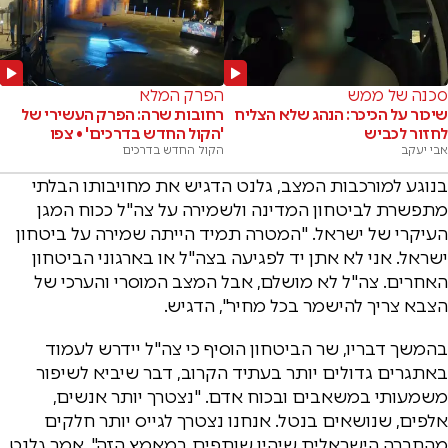
סכנה של ממש
הפרק המלא
שיכור על הכיכר: הנהג שלא הצליח
רחובות שרה: הפרק העשירי של
לחזור לכביש
'הקול החדש בדרכים' • צפו
אבי יעקב
הקול החדש בדרכים
בנוגע למורכבות המצב, גלנט הדגיש את מחויבותו הבלתי
מתפשרת לביטחון המדינה ולשמירה על צה"ל ככוח המגן
העיקרי של ישראל. "המטרה תמיד הייתה שמירה על ביטחון
ישראל. אני לא אתן יד לפגיעה בצה"ל או בארגוני הביטחון
האחרים. צה"ל לא מושלם, אבל המצב המוסרי והערכי של
הצבא צריך להישמר בכל מחיר", הדגיש.
בהמשך דבריו, שר הביטחון הוסיף כי צה"ל יידרש לעמוד
באתגרים גדולים יותר בעתיד הקרוב, דבר שיביא לשיפור
משמעותי במשאבים ובכוח אדם. "נצטרך יותר אנשים,
אלפים, שנושאים בנטל. אנחנו נצטרך לגייס יותר חלקים
מהחברה הישראלית שיהיו שותפים במאמץ הזה", אמר גלנט,