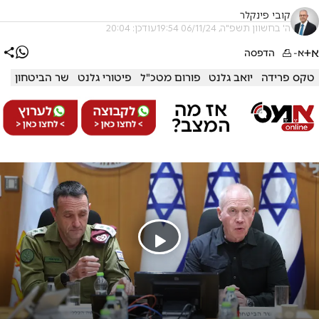
קובי פינקלר
ה' בחשוון תשפ"ה, 06/11/24 19:54
עודכן: 20:04
א+
א-
הדפסה
טקס פרידה
יואב גלנט
פורום מטכ"ל
פיטורי גלנט
שר הביטחון