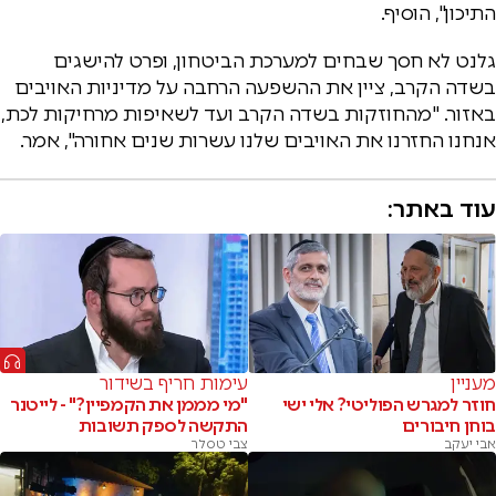
התיכון", הוסיף.
גלנט לא חסך שבחים למערכת הביטחון, ופרט להישגים
בשדה הקרב, ציין את ההשפעה הרחבה על מדיניות האויבים
באזור. "מהחוזקות בשדה הקרב ועד לשאיפות מרחיקות לכת,
אנחנו החזרנו את האויבים שלנו עשרות שנים אחורה", אמר.
עוד באתר:
מעניין
עימות חריף בשידור
חוזר למגרש הפוליטי? אלי ישי
"מי מממן את הקמפיין?" - לייטנר
בוחן חיבורים
התקשה לספק תשובות
אבי יעקב
צבי טסלר