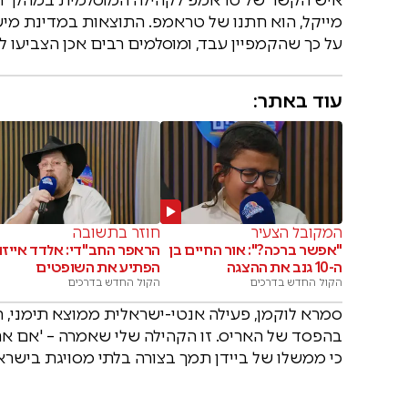
על כך שהקמפיין עבד, ומוסלמים רבים אכן הצביעו ל
עוד באתר:
המקובל הצעיר
חוזר בתשובה
"אפשר ברכה?": אור החיים בן
הראפר החב"די: אלדד אייזנ
ה-10 גנב את ההצגה
הפתיע את השופטים
הקול החדש בדרכים
הקול החדש בדרכים
סמרא לוקמן, פעילה אנטי-ישראלית ממוצא תימני, 
בהפסד של האריס. זו הקהילה שלי שאמרה – 'אם א
כי ממשלו של ביידן תמך בצורה בלתי מסויגת בישרא