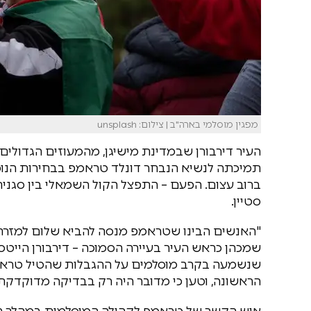
מפגין מוסלמי בארה"ב | צילום: unsplash
העיר דירבורן שבמדינת מישיגן, מהמעוזים הגדולי
ברוב עצום. הפעם – התפצל הקול השמאלי בין סגני
סטיין.
"האנשים הבינו שטראמפ מנסה להביא שלום למזרח התי
שנשמעה בקרב מוסלמים על ההגבלות שהטיל טראמפ
הראשונה, וטען כי מדובר היה רק בבדיקה מדוקדקת 
איש הקשר של טראמפ לקהילה המוסלמית במהלך הקמפי