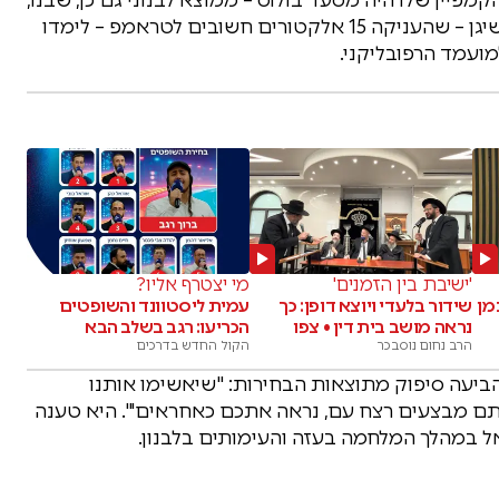
מייקל, הוא חתנו של טראמפ. התוצאות במדינת מישיגן – שהעניקה 15 אלקטורים חשובים לטראמפ – לימדו
מועמד הרפובליקני.
'ישיבת בין הזמנים'
מי יצטרף אליו?
מן
שידור בלעדי ויוצא דופן: כך
עמית ליסטוונד והשופטים
נראה מושב בית דין • צפו
הכריעו: רגב בשלב הבא
הרב נחום נוסבכר
הקול החדש בדרכים
הביעה סיפוק מתוצאות הבחירות: "שיאשימו אותנו
תם מבצעים רצח עם, נראה אתכם כאחראים'". היא טענה
ל במהלך המלחמה בעזה והעימותים בלבנון.