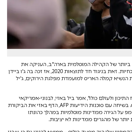
ם ביותר של הקהילה המוסלמית בארה"ב, העניקה את
תמיכתה לנשיא הנבחר דונלד טראמפ בבחירות הנוכחיות. זאת בניגוד חד לתוצאות 2020, אז זכה בה ג'ו ביידן
ת הנשיא קמלה האריס למועמדת מפלגת הירוקים, ג'יל
כון ולעולם כולו", אמר ביל באזי, לבנוני-אמריקאי
שמכהן כראש העיר בעיירה הסמוכה – דירבורן הייטס. בשיחה עם סוכנות הידיעות AFP, הדף באזי את הביקורת
 על הגירה ממדינות מוסלמיות במהלך כהונתו
יותר של מהגרים ממדינות לא יציבות.
ין שלו היה מסעד בולוס – ממוצא לבנוני גם כן, שבנו,