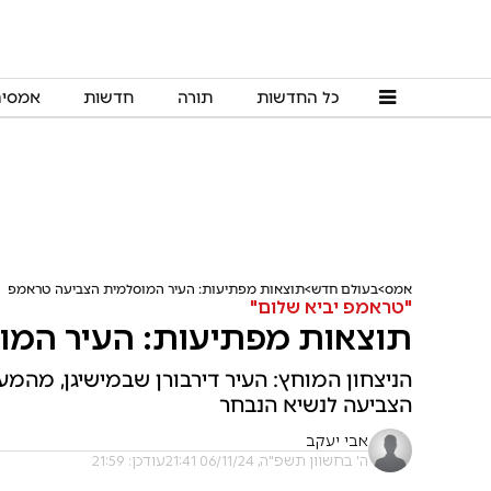
כל החדשות
תורה
חדשות
אמסי
אמס
בעולם חדש
תוצאות מפתיעות: העיר המוסלמית הצביעה טראמפ
"טראמפ יביא שלום"
תוצאות מפתיעות: העיר המו
הניצחון המוחץ: העיר דירבורן שבמישיגן, מהמע
הצביעה לנשיא הנבחר
אבי יעקב
ה' בחשוון תשפ"ה, 06/11/24 21:41
עודכן: 21:59