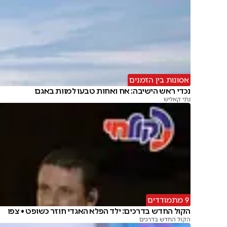
אסונות בין הזמנים
נכדי ראש הישיבה: אח ואחות טבעו למוות באגם
נתי קאליש
9 מתמודדים
הקול החדש בדרכים: ילד הפלא האגדי חוזר כשופט • צפו
הקול החדש בדרכים