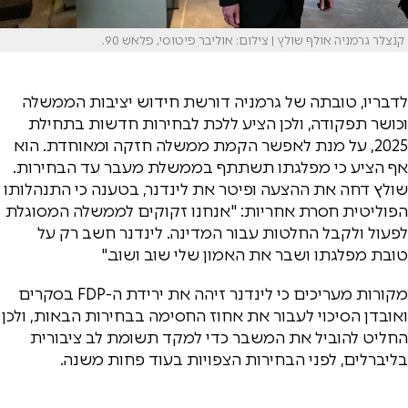
קנצלר גרמניה אולף שולץ | צילום: אוליבר פיטוסי, פלאש 90.
לדבריו, טובתה של גרמניה דורשת חידוש יציבות הממשלה
וכושר תפקודה, ולכן הציע ללכת לבחירות חדשות בתחילת
2025, על מנת לאפשר הקמת ממשלה חזקה ומאוחדת. הוא
אף הציע כי מפלגתו תשתתף בממשלת מעבר עד הבחירות.
שולץ דחה את ההצעה ופיטר את לינדנר, בטענה כי התנהלותו
הפוליטית חסרת אחריות: "אנחנו זקוקים לממשלה המסוגלת
לפעול ולקבל החלטות עבור המדינה. לינדנר חשב רק על
טובת מפלגתו ושבר את האמון שלי שוב ושוב."
מקורות מעריכים כי לינדנר זיהה את ירידת ה-FDP בסקרים
ואובדן הסיכוי לעבור את אחוז החסימה בבחירות הבאות, ולכן
החליט להוביל את המשבר כדי למקד תשומת לב ציבורית
בליברלים, לפני הבחירות הצפויות בעוד פחות משנה.