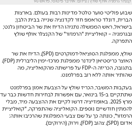
קנצלר גרמניה אולף שולץ | צילום: אוליבר פיטוסי, פלאש 90
שבוע פוליטי סוער טלטל מדינות רבות בעולם. בארצות
הברית, דונלד טראמפ חזר לקדנציה שנייה בבית הלבן;
בישראל, ראש הממשלה נתניהו הדיח את שר הביטחון גלנט;
ובגרמניה – קואליציית "הרמזור" של הקנצלר אולף שולץ
התפרקה.
שולץ, ממפלגת הסוציאל-דמוקרטים (SPD), הדיח את שר
האוצר כריסטיאן לינדנר ממפלגת מרכז-ימין הליברלית (FDP).
בתגובה, הכריזה ה-FDP על פרישתה מהקואליציה, מה
שהותיר אותה ללא רוב בפרלמנט.
בעקבות המשבר, הכריז שולץ על הצבעת אמון בפרלמנט
שתתקיים ב-15 בינואר, עם אפשרות לבחירות חדשות כבר עד
מרץ 2025. באופוזיציה דרשו לקיים את ההצבעה מיד, מבלי
להמתין חודשיים נוספים. הקואליציה שהתפרקה, "קואליציית
הרמזור", כונתה כך על שם צבעי המפלגות שהרכיבו אותה:
אדום (SPD), צהוב (FDP), וירוק (הירוקים).