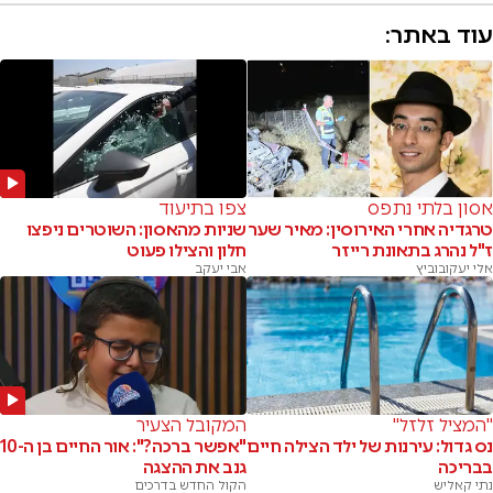
עוד באתר:
אסון בלתי נתפס
צפו בתיעוד
טרגדיה אחרי האירוסין: מאיר שער
שניות מהאסון: השוטרים ניפצו
ז"ל נהרג בתאונת רייזר
חלון והצילו פעוט
אלי יעקובוביץ
אבי יעקב
"המציל זלזל"
המקובל הצעיר
נס גדול: עירנות של ילד הצילה חיים
"אפשר ברכה?": אור החיים בן ה-10
בבריכה
גנב את ההצגה
נתי קאליש
הקול החדש בדרכים