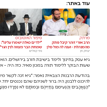
עוד באתר:
מרתק
סיפור האוטובוס
הרב אורי זוהר קיבל פתק
"ילדים כאלה ישמרו עלינו":
מהמנהלת - וענה לה מול כולן
שמחת הבר מצווה לנין הגר"י
יצחק חן
נתי קאליש
גיא עסק בחינוך ולימד בישיבת חורב בירושלים. הוא
שעות הבוקר ללימוד תורה במכון מאיר. כזה היה – איש
בהודעת הרבנות הצבאית נאמר: "גיא זכה לקשר מיוח
להיכנס ללבנון, היה ברור לשניהם שהם נכנסים יחד
"הַנֶּאֱהָבִים וְהַנְּעִימִם בְּחַיֵּיהֶם וּבְמוֹתָם לֹא נִפְרָדוּ מִנְּשָׁ