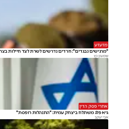
מזעזע
"מרגישים נבגדים": חרדים נדרשים לשרת לצד חיילות בצה
שמעון כץ
אחרי פסק הדין
גיא פלג משתלח ביצחק עמית: "התנהלות רופסת"
אבי יעקב