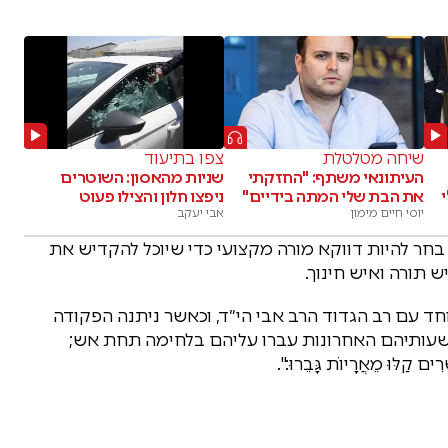
שיחה מטלטלת
צפו בתיעוד
העיתונאי משתף: "החזקתי
שניות מהאסון: השוטרים
את הבת שלי המתה בידיים"
ניפצו חלון והצילו פעוט
יוסי חיים מימון
אבי יעקב
 בחר להיות דווקא מורה מקצועי כדי שיוכל להקדיש את
 תורה ואיש חינוך.
ד עם רב הגדוד הרב אבי הי״ד, וכאשר ניתנה הפקודה
. שעותיהם האחרונות עברו עליהם בלחימה תחת אש;
רִים קַלּוּ מֵאֲרָיוֹת גָּבֵרוּ:".