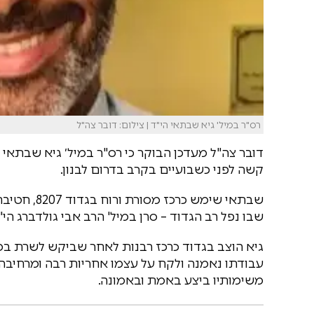
רס"ר במיל' גיא שבתאי הי"ד | צילום: דובר צה"ל
דובר צה"ל מעדכן הבוקר כי
קשה לפני כשבועיים בקרב בדרום לבנון.
שבתאי שימש כ
רכז מסורת ורוח בגדוד 8207, חטיבת אלון (228), ונפצע ב
שבו נפל רב הגדוד – סרן במיל' הרב אבי גולדברג הי"
גיא הוצב בגדוד כרכז רבנות לאחר שביקש לשרת במ
עבודתו נאמנה ולקח על עצמו אחריות רבה ומרחיבה
משימותיו ביצע באמת ובאמונה.