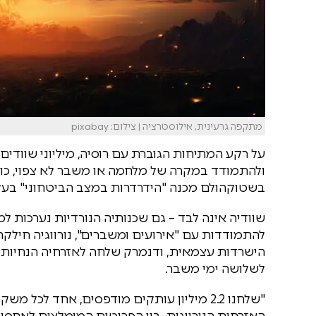
מתקפה גרעינית, אילוסטרציה | צילום: pixabay
על רקע המתיחות הגוברת עם רוסיה, מיליוני שוודי
ולהתמודד במקרה של מלחמה או משבר לא צפוי, כו
בשטוקהולם מכנה "הידרדרות במצב הביטחוני" בעקבות
שוודיה אינה לבד – גם שכנותיה הנורדיות נערכות ל
להתמודדות עם "אירועים ומשברים", נורווגיה חילק
הישרדות עצמאית, ודנמרק שלחה לאזרחיה הנחיות בא
לשלושה ימי משבר.
"שלחנו 2.2 מיליון עותקים מודפסים, אחד לכל
האזרחית הנורווגית. בין הפריטים המומלצים לאחסון