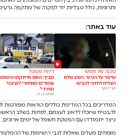
ותרופות, כולל טבליות יוד למקרה של מתקפה גרעיני
עוד באתר:
סכנה של ממש
דיווח מסעיר
שיכור על הכיכר: הנהג שלא
מביך: האם איזנקוט והשמא
הצליח לחזור לכביש
עומדים מאחורי 'הציבור
אבי יעקב
החרדי'
פנחס בן זיו
המדריכים בכל המדינות כוללים הוראות מפורטות 
להבטיח שיוכלו לדאוג לעצמם, לפחות בשלב הראשו
כיצד יתמודדו עם הפסקת חשמל של ימים ארוכים, בטמפרטו
מומחים מעלים שאלות לגבי הישימות של ההמלצות.