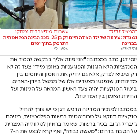
"המציל זלזל"
עשרות מיליארדים נמחקו
נס גדול: עירנות של ילד הצילה חיים
רק בן 25: כוכב הבינה המלאכותית
בבריכה
התרסק בתוך ימים
נתי קאליש
שמעון כץ
יוסי דגן, כתב במכתבו: "אני פונה אליך בבקשה להסיר את
הסנקציות הלא הוגנות והפוגעניות באופן מיידי. צעד זה לא
רק שיביא לצדק, אלא גם יחזק את האמון והיחסים בין
מדינותינו, שנפגעו מצעדים אלו של ממשל ביידן-האריס.
ביטול הסנקציות יהיה צעד ראשון, המראה על הגינות ועל
החזרת האמון בין המדינות".
במכתבו למזכיר המדינה הדגיש דגן כי יש צורך להחיל
סנקציות דווקא על טרוריסטים ברשות הפלסטינית, ביניהם
ג'יבריל רג'וב, בכיר ברשות, שאמר בראיון לטלוויזיה המצרית
על הטבח בדרום: "מעשה גבורה", ואף קרא לבצע את ה-7