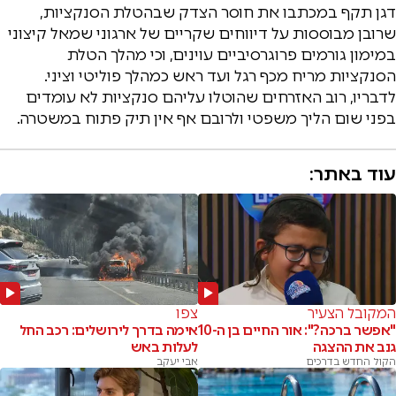
דגן תקף במכתבו את חוסר הצדק שבהטלת הסנקציות,
שרובן מבוססות על דיווחים שקריים של ארגוני שמאל קיצוני
במימון גורמים פרוגרסיביים עוינים, וכי מהלך הטלת
הסנקציות מריח מכף רגל ועד ראש כמהלך פוליטי וציני.
לדבריו, רוב האזרחים שהוטלו עליהם סנקציות לא עומדים
בפני שום הליך משפטי ולרובם אף אין תיק פתוח במשטרה.
עוד באתר:
המקובל הצעיר
צפו
"אפשר ברכה?": אור החיים בן ה-10
אימה בדרך לירושלים: רכב החל
גנב את ההצגה
לעלות באש
הקול החדש בדרכים
אבי יעקב