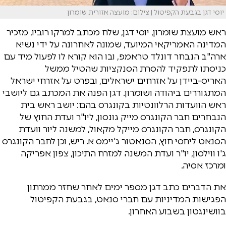
יוסי דגן בגבעת הקפיטול | צילום: מועצה אזורית שומרון
ראש מועצת שומרון, יוסי דגן, שלח מכתב למרקו רוביו, מזכיר
המדינה האמריקאי המיועד, שמונה לאחרונה על ידי נשיא
ארה"ב הנבחר דונלד טראמפ, ובו הוא קורא לו לפעול מיד עם
כניסתו לתפקיד להסרת הסנקציות שהטיל ממשל
האריס-ביידן על אזרחים ישראלים, ובפרט על אזרחי ישראל
המתגוררים ביהודה ושומרון. דגן הפנה את המכתב גם ליושבי
ראש הוועדות הרלוונטיות בקונגרס בהם: יושב ראש בית
הנבחרים חבר הקונגרס מייק גונסון, ליו"ר ועדת החוץ של
הקונגרס, חבר הקונגרס מייקל מקאול, למשנה ליור וועדת
הסנאט ליחסי חוץ, הסנאטור ג'יימס א. ריש, וכן לחבר הקונגרס
ג'ו ווילסון, יו"ר ועדת המשנה למזרח התיכון, צפון אפריקה
ומרכז אסיה.
את הדברים כתב דגן מספר ימים לאחר שחזר ממרתון
הפגישות המדיניות עם חברי סנאט, בגבעת הקפיטול
בוושינגטון בשבוע האחרון.