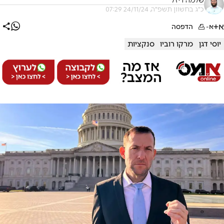
שלמה ריזל
כ"ג בחשוון תשפ"ה, 24/11/24 07:29
א+
א-
הדפסה
יוסי דגן
מרקו רוביו
סנקציות