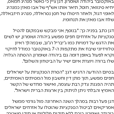
באוקטובר ביהודה ושומרון. דגן ציין כי כאשר מנהיג חמאס,
יחיא סינוואר, חוסל, תיאר אותו אש"ף של אבו מאזן כמנהיג
לאומי דגול, ולאחר חיסולו של חסן נסראללה, מנהיג חיזבאללה,
שלח אבו מאזן את תנחומיו.
דגן כתב בפניה כך: "בנוסף, אני מבקש שבמקום להטיל
סנקציות על אזרחים חפים מפשע ביהודה ושומרון, יש לשים
את הדגש על דמויות כמו ג'יבריל רג'וב, שבמהלך ראיון
טלוויזיוני שיבח את מתקפות ה-7 באוקטובר כמודל לחיקוי
וקרא לפעול באופן דומה גם ביהודה ושומרון. ההסתה הגלויה
שלו ברורה ויוצרת איום ישיר על הביטחון והשלום".
בסיום ההודעה הדגיש דגן: "הסרת הסנקציות על ישראלים
חפים מפשע, תוך מתן דין וחשבון מול המסיתים האמיתיים,
תהיה הפגנת צדק רבת עוצמה, ואישור מחדש של הקשר
האמיץ והבלתי ניתן לניתוק בין ארצות הברית וישראל".
דגן פעל רבות במהלך השנה האחרונה מול גורמי ממשל
אמריקאים לביטול הסנקציות שהוטלו על אזרחים ישראלים
ביהודה ושומרון, רובם ללא תיקים פליליים או תיקי משטרה,