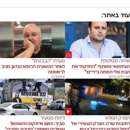
עוד באתר:
שיחה מטלטלת
סערת "הבבונים"
העיתונאי משתף: "החזקתי את
לאחר ההשעיה: הרופא הגזען מגיב
הבת שלי המתה בידיים"
לראשונה
יוסי חיים מימון
שמעון כץ
הפרק המלא
דיווח מסעיר
רחובות שרה: הפרק העשירי של
מביך: האם איזנקוט והשמאל
'הקול החדש בדרכים' • צפו
עומדים מאחורי 'הציבור החרדי'