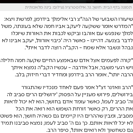
תמונה בדף הבית: חושך, נר, אילוסטרציה |צילום: בינה מלאכותית
שיעורו השבועי של הגה"צ רבי אלימלך בידרמן, לפרשת ויצא:
"המדרש אומר ששקעה ליעקב אביו חמה שלא בעונתה, משל
למלך שנפגש עם אוהבו וביקש לכבות את האורות שיוכלו
לדבר בצנעה. דהיינו – כאשר היה 'כיבוי אורות', יעקב אבינו לא
נבהל ונשבר אלא שמח – הקב"ה רוצה לדבר איתי".
"קורה לפעמים אצל אדם שבאמצע החיים שקעה חמה חלילה
ויש רגעי משבר, אבל אדרבה – עכשיו הקב"ה נמצא איתך
הרבה יותר", אומר הרב בידרמן ומחדיר דברי חיזוק בלב.
"הרב וואזנר זצ"ל אמר פעם לאחד מנכדיו שהתגורר
בירושלים, פירוש מעניין על הפסוק 'ירושלים הרים סביב לה
וה' סביב לעמו', כאשר עומד אדם בחושך, הוא לא יכול לראות
את ההרים, רק כאשר זורחת השמש הוא רואה את הכל
מסביב, ומבין שההרים היו קיימים גם כשהיה חושך, הוא פשוט
לא יכל לראות אותם. כך גם ה' סביב לעמו, נמצא סביבנו תמיד
גם כשחשוך ולא רואים אותו", סיפר הרב.