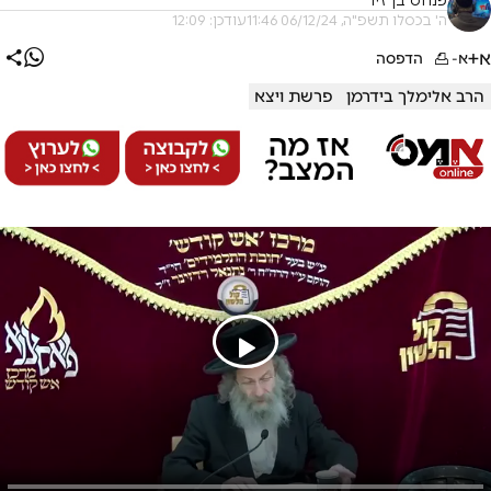
פנחס בן זיו
ה' בכסלו תשפ"ה, 06/12/24 11:46
עודכן: 12:09
א+
א-
הדפסה
הרב אלימלך בידרמן
פרשת ויצא