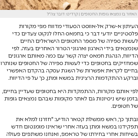
האזור בו נמצאו גופות החטופים | קרדיט: דובר צה"ל
העיתון א-שרק אל-אווסט הסעודי מדווח מפי מקורות
פלסטיניים יודעי דבר כי בחמאס החלו לנקוט צעדים כדי
לעשות ספירה של מספר החטופים הישראלים החיים
שנמצאים בידי הארגון וארגוני הטרור האחרים בעזה. לפי
הדיווח, הנהגת חמאס יצרה קשר עם כמה מאותם ארגונים
שמחזיקים בחטופים כדי לעשות ספירה של החטופים שנותרו
בחיים לקראת אפשרות של השגת עסקה בהקדם האפשרי
וברקע ההתקדמות הרצינית במשא ומתן, כך על פי הדיווח.
לפי אותם מקורות, ההתמקדות היא בחטופים שעדיין בחיים,
בזמן שיש ניסיונות גם לאתר מקומות שבהם נמצאים גופות
של חטופים.
ובתוך כך, ראש ממשלת קטאר הודיע: "חזרנו למלא את
תפקידנו במשא ומתן בעזה אחרי שראינו מומנטום חדש
בשיחות אחרי בחירתו של טראמפ, ואנחנו משתפים פעולה