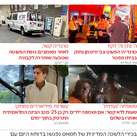
ה' נתן וה' לקח
טרגדיה קשה
טרגדיה: הפעוט צבי וויסמן נחנק
לאחר מאמצים: גופת הפעוטה
בביתו ונפטר
שטבעה שוחררה לקבורה
נתי קאליש
אבי יעקב
משפחה 'נעדרת'
עשרות מיליארדים נמחקו
שעות ללא קשר: אם ושמונה ילדים
רק בן 25: כוכב הבינה המלאכותית
אותרו בשלום
התרסק בתוך ימים
קובי אליה
שמעון כץ
בכירי הלשכה המדינית של חמאס נפגשו בדוחא היום עם