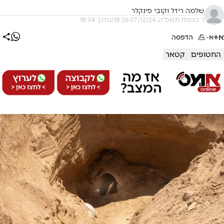
שלמה ריזל וקובי פינקלר
ו' בכסלו תשפ"ה, 07/12/24 18:26
עודכן: 18:34
א+
א-
הדפסה
החטופים
קטאר