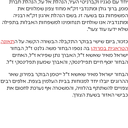
יחד עם סגניו וקברניטי העיר, הנהלת אל על, הנהלת חברת
ממן, ברוך גולן ומתנדבי זק"א מחוז צפון שמלווים את
המשפחות גם בשעה זו. בשם הנהלת ארגון זק"א רבניה
ומתנדביה אנו שולחים תנחומינו למשפחות האבלות בתפילה
שלא ידעו עוד צער".
כזכור, ביום שישי בבוקר התקבלה הבשורה הקשה על ה
תאונה
הטראגית במרוקו
בה נספו הבחור משה גלנט ז"ל, הבחור
ישראל מאיר שאשא ז"ל, האברך נתן שפירא ז"ל, האחים
הבחור יוסף חיים תפילינסקי, והאברך שמעון תפלינסקי ז"ל.
הבחור ישראל מאיר שאשא ז"ל ייטמן הבוקר במירון, שאר
ההרוגים יובלו יחד למנוחות בבית העלמין בצפת. אלפים רבים
צפויים להשתתף בהלוויה, והמשטרה אף נערכת לחסום את
כבישי האזור בשעת הצורך.