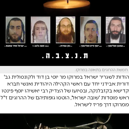
חמשת ההרוגים בתאונה במרוקו.
הודות לשגריר ישראל במרוקו מר יוסי בן דוד ולקונסולית גב'
דורית אבידני יחד עם ראשי הקהילה היהודית ואנשי חברא
קדישא בקזבלנקה, ובסיועו של הצדיק רבי יאשיהו יוסף פינטו
ראש מוסדות 'שובה ישראל', הוטסו גופותיהם של ההרוגים ז"ל
ממרוקו דרך פריז לישראל.