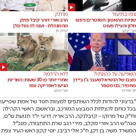
צפו בתיעוד
מרתק
שניות מהאסון: השוטרים ניפצו
הרב אורי זוהר קיבל פתק
חלון והצילו פעוט
מהמנהלת - וענה לה מול כולן
אבי יעקב
יצחק חן
השפיעה על כהונתו?
ללא הרדמה
מצבו של הנשיא לשעבר ג'ו ביידן
אחרי יותר מ-30 שעות: האריות
מחמיר; בנו מספר
הגיעו לאפריקה. צפו
יוני שניידר
אבי יעקב
"ברצוני להודות לכלל השותפים למצוות חסד של אמת שסייעו
בכל כוחם להצלחת המבצע המורכב, ובראשם, ראשי הקהילה
וח"ק של מרוקו – קזבלנקה, הרב אריה דרעי יו"ר תנועת ש"ס,
סגה"ש הרב אורי מקלב, מירי רגב שרת התחבורה, מנכ"ל
המשרד משה בן זקן, ח"כ אלי רביבו, יוסי קקון ראש העיר צפת