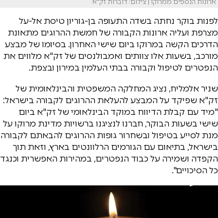
ארונות הנספים ממרוקו | צילום: דוברות זק"א
לפנות בוקר נחתה בשדה התעופה בן-גוריון טיסת אל-על
מצרפת ועליה ארונות הקבורה של חמשת ההרוגים מתאונת
הדרכים הקשה במרוקו ביום שישי האחרון. בסיומו של מבצע
מורכב, בשעות אלו צוותים ואמבולנסים של זק"א מלווים את
הנפטרים לטיפול וקבורה בבתי העלמין במירון ובצפת.
שניר אלמליח, נציג המחלקה המשפטית והבינלאומית של
זק"א שפיקד על המבצע להעלאת ההרוגים לקבורה בישראל:
"מיד עם קבלת הדיווח במוקד הבינלאומי של זק"א ביום
שישי בשעות הבוקר, חברנו לנציגנו ברשויות מדינת מרוקו על
מנת לסייע בטיפול ובשחרור גופות ההרוגים להבאתם לקבורה
בישראל, בתיאום עם הגורמים הרלוונטים בארץ, וזאת תוך
הקפדה ושמירה על כבוד הנפטרים, במהירות האפשרית וכנגד
כל הסיכויים".