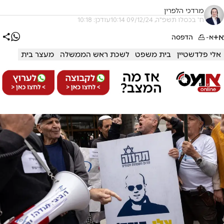
מרדכי הלפרין
ח' בכסלו תשפ"ה, 09/12/24 10:14
עודכן: 10:18
א+
א-
הדפסה
אלי פלדשטיין
בית משפט
לשכת ראש הממשלה
מעצר בית