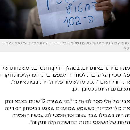
מחאה מול ביהמ"ש על מעצרו של אלי פלדשטיין | צילום: מרים אלסטר, פלאש
90
מוקדם יותר באותו יום, במהלך הדיון, חתמו בני משפחתו של
פלדשטיין על ערבות לשחרורו למעצר בית, הפרקליטות חקרה
את הוריו האם "תסכימו לשמור עליו ולהיות בבית איתו?".
תשובתם הייתה, כמובן – כן.
אביו של אלי מסר לנו אז כי "בני ששירת 12 שנים בצבא ונתן
את כולו למדינה, כששמע שטוענים שפגע בביטחון המדינה
זה היה בשבילו שבר עצום וטראומטי לנו. עכשיו האמירה
הזאת של השופט נותנת תחושת הקלה ותקווה".