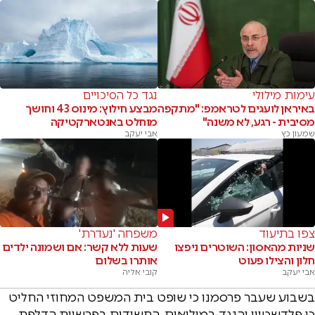
עימות מילולי
נגד כל הסיכויים
באיראן לועגים לטראמפ: "מתקפה
מבצע חילוץ: מינוס 43 וחושך
מסיבית - רגע, לא משנה"
מוחלט באנטארקטיקה
שמעון כץ
אבי יעקב
צפו בתיעוד
משפחה 'נעדרת'
שניות מהאסון: השוטרים ניפצו
שעות ללא קשר: אם ושמונה ילדים
חלון והצילו פעוט
אותרו בשלום
אבי יעקב
קובי אליה
בשבוע שעבר פרסמנו כי שופט בית המשפט המחוזי החליט
כי פלדשטיין והנגד במילואים, החשודים בפרשיית הדלפת