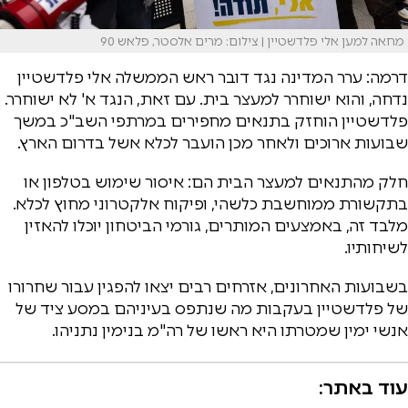
מחאה למען אלי פלדשטיין | צילום: מרים אלסטר, פלאש 90
דרמה: ערר המדינה נגד דובר ראש הממשלה אלי פלדשטיין
נדחה, והוא ישוחרר למעצר בית. עם זאת, הנגד א' לא ישוחרר.
פלדשטיין הוחזק בתנאים מחפירים במרתפי השב"כ במשך
שבועות ארוכים ולאחר מכן הועבר לכלא אשל בדרום הארץ.
חלק מהתנאים למעצר הבית הם: איסור שימוש בטלפון או
בתקשורת ממוחשבת כלשהי, ופיקוח אלקטרוני מחוץ לכלא.
מלבד זה, באמצעים המותרים, גורמי הביטחון יוכלו להאזין
לשיחותיו.
בשבועות האחרונים, אזרחים רבים יצאו להפגין עבור שחרורו
של פלדשטיין בעקבות מה שנתפס בעיניהם במסע ציד של
אנשי ימין שמטרתו היא ראשו של רה"מ בנימין נתניהו.
עוד באתר: