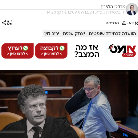
מרדכי הלפרין
ח' בכסלו תשפ"ה, 09/12/24 12:09
עודכן: 14:28
א+
א-
הדפסה
הוועדה לבחירת שופטים
יצחק עמית
יריב לוין