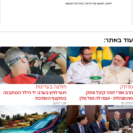
עוד באתר:
מרתק
חולצה בעדינות
הרב אורי זוהר קיבל פתק
רגעי לחץ בערב: יד הילד הסתבכה
מהמנהלת - וענה לה מול כולן
במקצף המתכת
יצחק חן
אבי יעקב