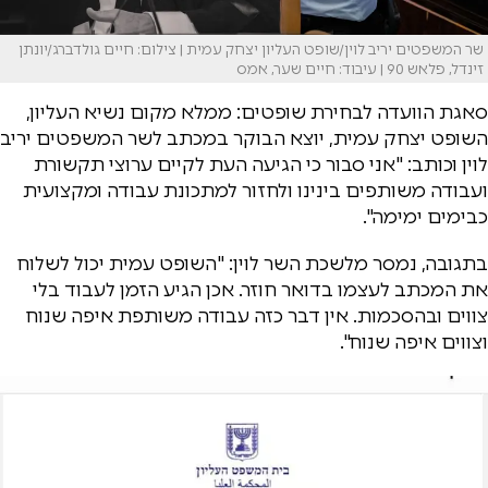
שר המשפטים יריב לוין/שופט העליון יצחק עמית | צילום: חיים גולדברג/יונתן
זינדל, פלאש 90 | עיבוד: חיים שער, אמס
סאגת הוועדה לבחירת שופטים: ממלא מקום נשיא העליון,
השופט יצחק עמית, יוצא הבוקר במכתב לשר המשפטים יריב
לוין וכותב: "אני סבור כי הגיעה העת לקיים ערוצי תקשורת
ועבודה משותפים בינינו ולחזור למתכונת עבודה ומקצועית
כבימים ימימה".
בתגובה, נמסר מלשכת השר לוין: "השופט עמית יכול לשלוח
את המכתב לעצמו בדואר חוזר. אכן הגיע הזמן לעבוד בלי
צווים ובהסכמות. אין דבר כזה עבודה משותפת איפה שנוח
וצווים איפה שנוח".