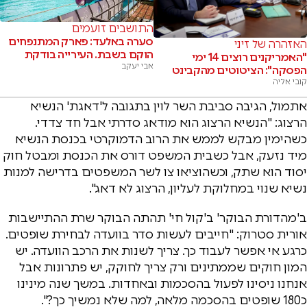
התושבים זועמים
סערה באלעד: פארק המתנפחים
האזהרה של זיני
הוקם בשבת. העירייה בודקת
"האמריקנים רוצים 14 ימי
אבי יעקב
הפסקה": הציטוטים מהקבינט
קובי אליה
אתמול, הגיבה סביבת השר לוין בתגובה ל'דאגת' הנשיא
הרצוג: "הנשיא הרצוג הוא מודאג סדרתי אבל חד צדדי.
כשהימין מבקש לממש את הרוב הדמוקרטי בכנסת הנשיא
מיד נזעק, אבל כשבית המשפט דורס את הכנסת ומבטל חוק
יסוד הוא שתק, וכשהוציאו צו לשר המשפטים בדרישה למנות
נשיא שנוי במחלוקת לעליון, הרצוג לא דאג".
ב'מהדורת הבוקר' ב'קול חי' תהתה הבוקר שרת ההתיישבות
אורית סטרוק: "חייבים לעשות סדר בוועדה לבחירת שופטים.
כרגע אי אפשר לעבוד כך. צריך לשנות את הרכב הוועדה. יש
המון חוקים שממתינים ורק צריך לחוקק, יש פתרונות אבל
אנחנו ניסינו לפעול בהסכמות ובאחדות. במשך שנה מינינו
כ180 שופטים בהסכמה מלאה, למה שלא נמשיך כך?".