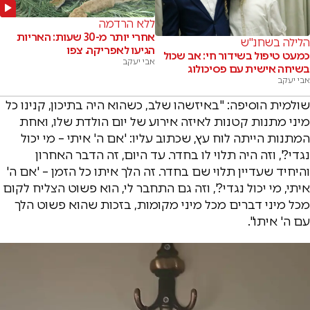
ללא הרדמה
אחרי יותר מ-30 שעות: האריות
הלילה בשחנ"ש
הגיעו לאפריקה. צפו
כמעט טיפול בשידור חי: אב שכול
אבי יעקב
בשיחה אישית עם פסיכולוג
אבי יעקב
שולמית הוסיפה: "באיזשהו שלב, כשהוא היה בתיכון, קנינו כל
מיני מתנות קטנות לאיזה אירוע של יום הולדת שלו, ואחת
המתנות הייתה לוח עץ, שכתוב עליו: 'אם ה' איתי – מי יכול
נגדי?', וזה היה תלוי לו בחדר. עד היום, זה הדבר האחרון
והיחיד שעדיין תלוי שם בחדר. זה הלך איתו כל הזמן – 'אם ה'
איתי, מי יכול נגדי?', וזה גם התחבר לי, הוא פשוט הצליח לקום
מכל מיני דברים מכל מיני מקומות, בזכות שהוא פשוט הלך
עם ה' איתו".