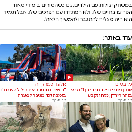
במשחקי גולות עם הילדים, גם כשהמורים ביסודי מאוד
הפריעו בחיים שלו, ולא הסתדרו עם הצרכים שלו, אבל תמיד
הוא היה מצליח להתגבר ולהמשיך הלאה".
עוד באתר:
מי במים
אלעד כמרקחה
אסון מחריד: ילד חרדי בן 11 טבע
"רואים בחומרה את חילול השבת":
בנהר הירדן; מותו נקבע
בומבה לנד מגיבה לסערה
אבי יעקב
אבי יעקב