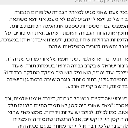
אורי שני הי"ד | קרדיט: דובר צה"ל
בכל פעם שאני מגיע למאהל הגבורה של פורום הגבורה
בירושלים, ויצא לי להגיע לשם לא מעט, אני יוצא משתאה.
המפגש עם המשפחות שספגו את המכה הכואבת ביותר,
חושף את הרוח, הגבורה והאמונה שלהם, ואת הסיפורים על
הדמויות הגדולות שחיו בתוכנו, ולצערנו איבדנו אותן במערכה,
אבל נחשפנו להורים המופלאים שלהם.
אחת מהם היא שולמית שני, אמא של אורי מרדכי שני הי"ד,
גיבור ישראל, שבקרב גבורה הירואי בשמחת תורה, שעוד
יילמד ועוד יסופר, הוא נפל. הוא היה מפקד מחלקה בגדוד 51
בחטיבת גולני, בחור מיוחד, בוגר הישיבה ברמת גן והישיבה
בדימונה, ותושב קריית ארבע.
באירוע שהתקיים במאהל הגבורה, דיברה אימו שולמית, וכך
אמרה: "מאז שאורי היה קטן, לא תמיד החיים הלכו לו חלק
וטוב, כמו לכולם, לכולם יש עליות וירידות. ממש מאז שהוא
היה קטן היו לו קשיים, אבל הרגשתי שתמיד הוא מצליח
להתגבר על כל דבר, אולי יותר מאחרים. גם כשזה היה