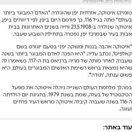
בית עלמין ביפן, אילוסטרציה
טומיקו איטוקה, אזרחית יפן שהוגדרה "האדם המבוגר ביותר
בעולם" מתה בגיל 116, כך פורסם היום ביפן. לפי דיווחים ביפן,
איטוקה שנולדה ב-23.5.1908 וחיה בשנים האחרונות בבית
אבות בעיר שבמרכז יפן, נפטרה בתחילת השבוע שעבר.
"איטוקה אהבה בננות ומשקה יפני בטעם יוגורט בשם
קאלפיס", נכתב עליה. "היא הפכה לאדם המבוגר ביותר בשנה
שעברה לאחר מותה של מריה ברניאס בת ה-117. כשאמרו לה
שהיא נמצאת בראש רשימת האנשים המבוגרים בעולם, היא
פשוט ענתה, 'תודה'".
במהלך מלחמת העולם השנייה ניהלה איטוקה את מפעל
הטקסטיל של בעלה, שמת בשנת 1979. בחגיגת יום הולדתה
ה-116 בשנה שעברה קיבלה איטוקה מראש העיר פרחים
ועוגה.
עוד באתר: