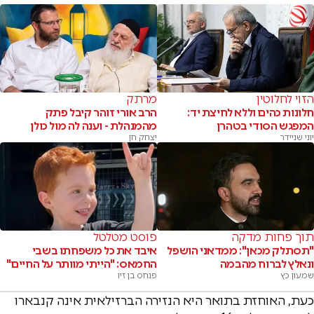
הזוי לחלוטין
מרתק
חלונות כהים וללא לחיצת יד:
הרב אורי זוהר קיבל פתק
המפגש הסודי בטהרן
מהמנהלת - וענה לה מול כולן
יוני שניידר
יצחק חן
תוך פחות מדקה
פוסט מטלטל
"תסתלק מכאן": ממדאני הושפל
איבד את כל משפחתו בשבי
ונאלץ לברוח מהבמה
החמאס: "הייתי מוותר על החיים"
שמעון כץ
פנחס בן זיו
כעת, האוחזת בתואר היא הנזירה הברזילאית אינה קנבארו