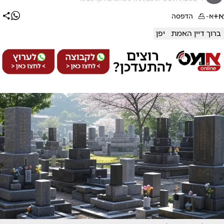
א+
א-
הדפסה
ברוך דיין האמת
יפן