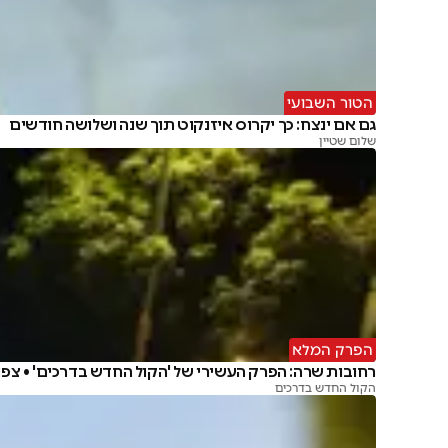
הטור השבועי
גם אם ינצח: כך יקרוס איזנקוט תוך שנה ושלושה חודשים
שלום שטיין
הפרק המלא
רחובות שרה: הפרק העשירי של 'הקול החדש בדרכים' • צפו
הקול החדש בדרכים