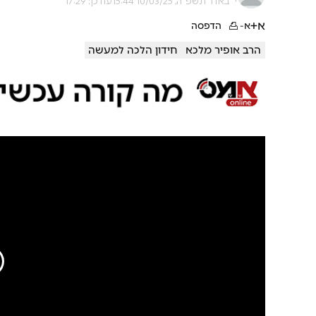
י' באדר תשפ"ה, 10/03/25 15:44
עודכן: 17:29
א+
א-
הדפסה
הרב אופיר מלכא
חידון הלכה למעשה