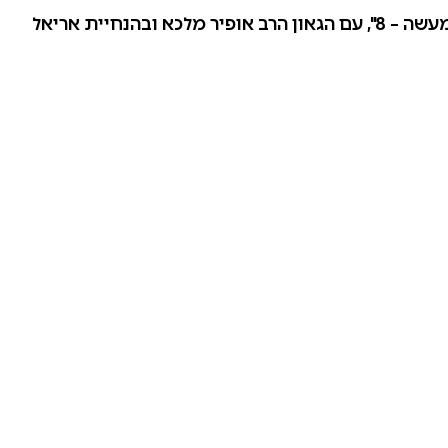
צפו בקטע מתוך הפרק השמיני של "חידון הלכה למעשה – 8", עם הגאון הרב אופיר מלכא ובהנחיית אריאל