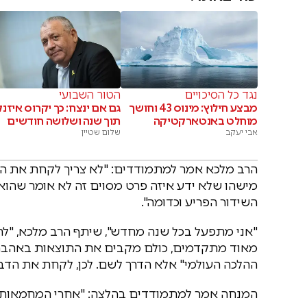
נגד כל הסיכויים
הטור השבועי
מבצע חילוץ: מינוס 43 וחושך
גם אם ינצח: כך יקרוס איזנ
מוחלט באנטארקטיקה
תוך שנה ושלושה חודשים
אבי יעקב
שלום שטיין
הרב מלכא אמר למתמודדים: "לא צריך לקחת את הדב
מישהו שלא ידע איזה פרט מסוים זה לא אומר שהוא 
השידור הפריע וכדומה".
"אני מתפעל בכל שנה מחדש", שיתף הרב מלכא, "ל
מאוד מתקדמים, כולם מקבים את התוצאות באהבה 
ההלכה העולמי" אלא הדרך לשם. לכן, לקחת את הדברי
המנחה אמר למתמודדים בהלצה: "אחרי המחמאות –