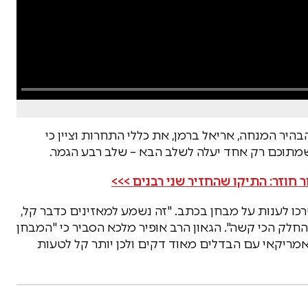
 הפרק השמיני של "חידון הלכה למעשה – 8", הבהיר המנחה, אריאל ברמן, את כללי התחרות וציין כי
תוכם רק אחד יעלה לשלב הבא – שלב רבע הגמר.
חוזר: התיקו שהחזיר שני רבנים >>>
רכו לענות על מבחן בכתב. "זה נשמע למאזינים כדבר קל,
לק הכי קשה". הגאון הרב אופיר מלכא הסביר כי "המבחן
מריקאי עם הבדלים מאוד דקים ולכן יותר קל לטעות