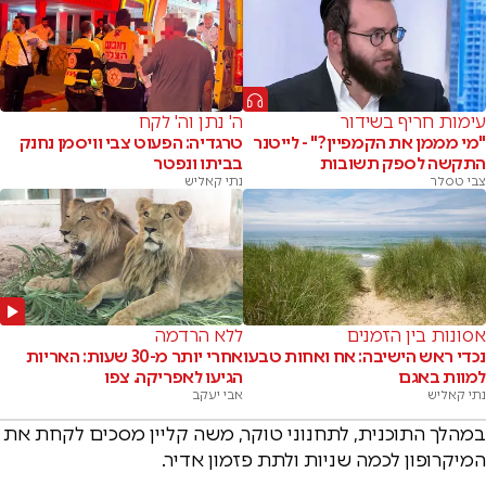
עימות חריף בשידור
ה' נתן וה' לקח
"מי מממן את הקמפיין?" - לייטנר
טרגדיה: הפעוט צבי וויסמן נחנק
התקשה לספק תשובות
בביתו ונפטר
צבי טסלר
נתי קאליש
אסונות בין הזמנים
ללא הרדמה
נכדי ראש הישיבה: אח ואחות טבעו
אחרי יותר מ-30 שעות: האריות
למוות באגם
הגיעו לאפריקה. צפו
נתי קאליש
אבי יעקב
במהלך התוכנית, לתחנוני טוקר, משה קליין מסכים לקחת את
המיקרופון לכמה שניות ולתת פזמון אדיר.