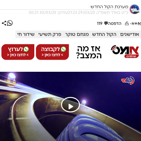
מערכת הקול החדש
כ"ט באדר תשפ"ה, 29/03/25 21:23
עודכן: 30/03/25 00:21
א+
א-
הדפסה
💬
119
אודישנים
הקול החדש
מנחם טוקר
פרק תשיעי
שידור חי