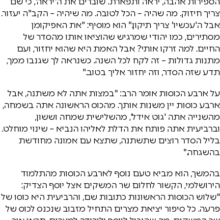
הספירות אהבה, יראה ותפארת. שוברים את ה'יראה', כי שם
צריך חיזוק. מה שהיה – הכל לטובה. מה שיהיה – הקב"ה יעזור.
אבל ה'עכשיו' צריך תיקון." הוא מוסיף: "את האפיקומן
מסתירים, כמו יהודי שמרגיש שהוציאו אותו מהסדר של
החיים. למה זרקו אותי? אבל האמת היא שהוא יחזור, ועם
מתנות גדולות – זה לקח לכל השנה. כשנראה לך שגנבו ממך,
תדע שזה הסדר, וזה יחזור אליך בטוב."
על ארבע הכוסות אומר הרב: "במצות אתה לא משתנה, אבל
ארבע כוסות יין משנות אותך. מהכוס הראשונה אתה בשמחה,
מהשנייה אתה 'גוט אידל', מהשלישית שמחה וששון,
וברביעית אתה פותח את הדלת לאליהו הנביא – שינוי מוחלט.
בליל הסדר רוצים שתשתנה, שתצא עם אמונה מחודשת
בהשגחה."
בהמשך, הוא מביא טעם נוסף לארבע הכוסות מהתלמוד
הירושלמי, הקשור לחלום שר המשקים אצל יוסף הצדיק:
"שלוש הכוסות הראשונות כתובות שם, והרביעית היא כוסו של
פרעה. כל סיפור יציאת מצרים התחיל מזבוב שנכנס לכוס של