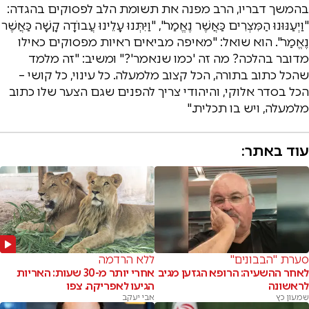
בהמשך דבריו, הרב מפנה את תשומת הלב לפסוקים בהגדה:
"וַיְעַנּוּנוּ הַמִּצְרִים כַּאֲשֶׁר נֶאֱמַר", "וַיִּתְּנוּ עָלֵינוּ עֲבוֹדָה קָשָׁה כַּאֲשֶׁר
נֶאֱמַר". הוא שואל: "מאיפה מביאים ראיות מפסוקים כאילו
מדובר בהלכה? מה זה 'כמו שנאמר'?" ומשיב: "זה מלמד
שהכל כתוב בתורה, הכל קצוב מלמעלה. כל עינוי, כל קושי –
הכל בסדר אלוקי, והיהודי צריך להפנים שגם הצער שלו כתוב
מלמעלה, ויש בו תכלית."
עוד באתר:
סערת "הבבונים"
ללא הרדמה
לאחר ההשעיה: הרופא הגזען מגיב
אחרי יותר מ-30 שעות: האריות
לראשונה
הגיעו לאפריקה. צפו
שמעון כץ
אבי יעקב