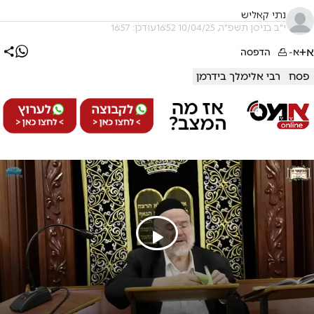
נתי קאליש
י"ב בניסן תשפ"ה, 10/04/25 16:52
עודכן: 16:57
א+
א-
הדפסה
פסח
רבי אלימלך בידרמן