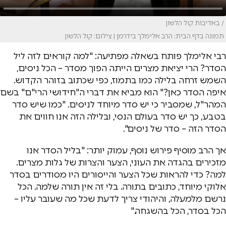
/ באדיבות קול הלשון
תמונה בדף הבית: הרב אלימלך בידרמן | צילום: קול הלשון
רבי אלימלך פותח בשאלה מפתיעה: "למה קוראים לזה ליל
הסדר? הרי יציאת מצרים הייתה הפוך מסדר – הכל ניסים,
השמש זרחה בלילה כמו בתמוז, כפי שכתוב בזוהר הקדוש.
איפה הסדר כאן?" הוא מביא את דברי ה"חידושי הרי"ם" בשם
המהר"ל, שמסביר כי יש סדר מיוחד לניסים. "כמו שיש סדר
בטבע, כך יש סדר בעולם הנסי, ובלילה הזה אנו חווים את
הסדר הזה – סדר של ניסים".
אך הרב מוסיף פירוש נוסף, עמוק יותר: "בליל הסדר אנו
מזכירים בהגדה את העוני, הצער והצרות של גלות מצרים.
למה? כדי להראות שכל הצער והייסורים היו מסודרים בסדר
אלוקי מיוחד, כתובים בתורה. בלי זה אין תורה שלמה. הכל
נרשם מלמעלה, והיהודי צריך לדעת שכל מה שעובר עליו –
הכל בסדר, הכל בהשגחה."