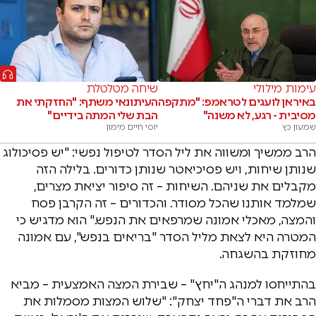
עימות מילולי
שיחה מטלטלת
באיראן לועגים לטראמפ: "מתקפה
העיתונאי משתף: "החזקתי את
מסיבית - רגע, לא משנה"
הבת שלי המתה בידיים"
שמעון כץ
יוסי חיים מימון
הרב ממשיך ומשווה את ליל הסדר לטיפול נפשי: "יש פסיכולוג
שנותן שיחות, ויש פסיכיאטר שנותן כדורים. בלילה הזה
מקבלים את שניהם. השיחות – זה סיפור יציאת מצרים,
שמלמד אותנו שהכל מסודר. והכדורים – זה הקרבן פסח
והמצה, מאכלי אמונה שמרפאים את הנפש." הוא מדגיש כי
המטרה היא לצאת מליל הסדר "בריאים בנפש", עם אמונה
מחוזקת בהשגחה.
בהתייחסו למנהג ה"יחץ" – שבירת המצה האמצעית – מביא
הרב את דברי ה"פחד יצחק": "שלוש המצות מסמלות את