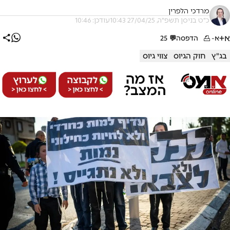
מרדכי הלפרין
כ"ט בניסן תשפ"ה, 27/04/25 10:43
עודכן: 10:46
א+
א-
הדפסה
💬
25
בג"ץ
חוק הגיוס
צווי גיוס