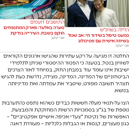
התושבים זועמים
סערה באלעד: פארק המתנפחים
הלילה בשחנ"ש
הוקם בשבת. העירייה בודקת
כמעט טיפול בשידור חי: אב שכול
אבי יעקב
בשיחה אישית עם פסיכולוג
אבי יעקב
החלטה זו מגיעה על רקע עתירות שהגישו ארגונים הקוראים
לשוויון בנטל, בטענה כי הפטור ההיסטורי שניתן לתלמידי
ישיבות אינו עומד עוד במבחן החוק, במיוחד לאור הצרכים
הביטחוניים של המדינה. המדינה, מצידה, נדרשת כעת להגיש
תצהיר תשובה מפורט, שיסביר את עמדתה ואת מדיניותה
בנושא.
הצו על-תנאי מעלה חששות כבדים כשהוא נתפס כהתערבות
נוספת של בג"צ בסמכויות הרשות המחוקקת והמבצעת.
האפשרות של נקיטת "צעדי אכיפה אישיים אפקטיביים" –
כגון מעצרים, קנסות או הגבלות כלכליות – מעוררת דאגה