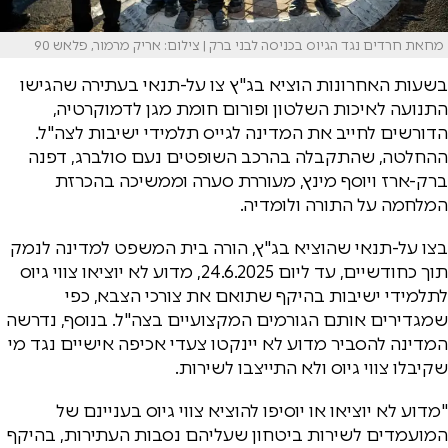
מחאת חרדים נגד הגיוס בכניסה לבני ברק | צילום: אריק מרמור, פלאש 90
בשעות האחרונות הוציא בג"ץ צו על-תנאי בעתירה שהגישו
התנועה לאיכות השלטון ופורום חומת מגן לדמוקרטיה,
הדורשים לחייב את המדינה לגייס תלמידי ישיבות לצה"ל.
ההחלטה, שהתקבלה בהרכב השופטים נעם סולברג, דפנה
ברק-ארז ויוסף מינץ, מעוררת סערה וממשיכה בהכרזת
המלחמה על התורה ולומדיה.
בצו על-תנאי שהוציא בג"ץ, הורה בית המשפט למדינה לנמק
תוך כחודשיים, עד ליום 24.6.2025, מדוע לא יוציאו צווי גיוס
לתלמידי ישיבות בהיקף שתואם את צורכי הצבא, כפי
שמגדירים אותם הגורמים המקצועיים בצה"ל. בנוסף, נדרשה
המדינה להסביר מדוע לא יינקטו צעדי אכיפה אישיים נגד מי
שקיבלו צווי גיוס ולא התייצבו לשירות.
"מדוע לא יוציאו או יוסיפו להוציא צווי גיוס בעניינם של
המועמדים לשירות ביטחון שעליהם נסבות העתירות, בהיקף