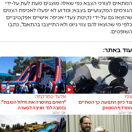
המתאים לצורכי הצבא כפי שאלה מוצגים מעת לעת על-ידי
הגורמים המקצועיים בצבא; ומדוע לא יפעלו לאכיפת הצווים
שהוצאו גם על-ידי נקיטת צעדי אכיפה אישיים אפקטיביים
כלפי מי שהוצאו להם צווי גיוס ולא התייצבו בהתאם", כתבו
השופטים.
עוד באתר:
צפו
אלעד כמרקחה
נגד כיוון התנועה: כך הסתיים
"רואים בחומרה את חילול השבת":
המרדף המסוכן
בומבה לנד מגיבה לסערה
אבי יעקב
אבי יעקב