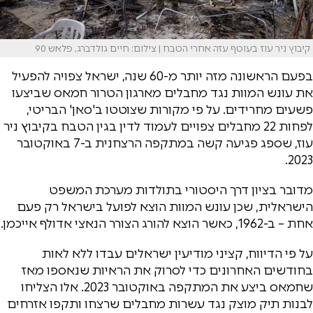
קיבוץ ניר עוז בעוטף עזה אחרי הטבח | צילום: חיים גולדברג, פלאש 90
בפעם הראשונה מזה יותר מ-60 שנה, ישראל צפויה להפעיל
את עונש המוות נגד מחבלים מארגון הטרור חמאס שביצעו
פשעים מחרידים. על פי מקורות שצוטטו ב'סאן' הבריטי,
לפחות 22 מחבלים צפויים לעמוד לדין בגין הטבח בקיבוץ ניר
עוז, שספג פגיעה קשה במתקפה הרצחנית ב-7 באוקטובר
2023.
מדובר בציון דרך היסטורי בתולדות מערכת המשפט
הישראלית, שכן עונש המוות הוצא לפועל בישראל רק פעם
אחת – ב-1962, כאשר הוצא להורג הצורר הנאצי אדולף אייכמן.
על פי הדיווח, קציני מודיעין ישראלים עבדו ללא לאות
בחודשים האחרונים כדי לסרוק את הראיות שנאספו מאז
שחמאס ביצע את המתקפה באוקטובר 2023. אלו הצליחו
לבנות תיק מוצק נגד עשרות מחבלים שרצחו ותקפו אזרחים