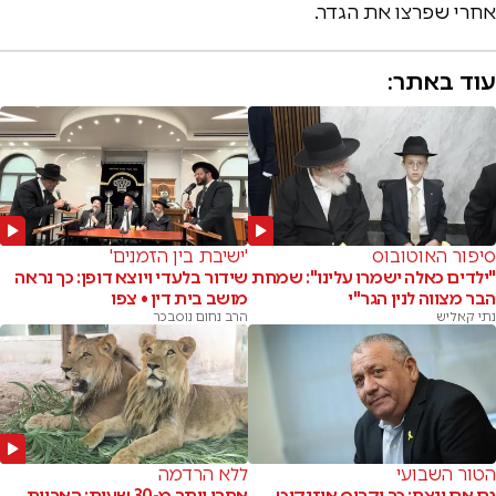
אחרי שפרצו את הגדר.
עוד באתר:
סיפור האוטובוס
'ישיבת בין הזמנים'
"ילדים כאלה ישמרו עלינו": שמחת
שידור בלעדי ויוצא דופן: כך נראה
הבר מצווה לנין הגר"י
מושב בית דין • צפו
נתי קאליש
הרב נחום נוסבכר
הטור השבועי
ללא הרדמה
גם אם ינצח: כך יקרוס איזנקוט
אחרי יותר מ-30 שעות: האריות