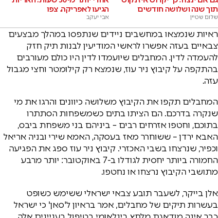
תוך שנה ושלושה חודשים
הגיעו לאפריקה. צפו
שלום שטיין
אבי יעקב
ראיות שנמצאו במחשבים ניידים שנתפסו במהלך מבצעים
צבאיים בעזה אפשרו לראשי המודיעין לבנות תיק חזק
להעמדה לדין. המחבלים שיועמדו לדין היו כולם מעורבים
בהתקפה על קיבוץ ניר עוז, שנמצא רק קילומטר וחצי מגבול
עזה.
המחבלים תקפו את הקיבוץ משלושה כיוונים והרגו את מי
שנקרה בדרכם. הם הציתו בתים כשמשפחות הסתתרו
בתוכם, וחטפו אזרחים רבים – ביניהם בני משפחת ביבס,
האבא ירדן – ששוחרר מאז בעסקה, האמא שירי ובניה אריאל
וכפיר, שנרצחו בשבי האכזרי. קיבוץ ניר עוז ספג את הפגיעה
החמורה ביותר יחסית לגודלו ב-7 באוקטובר: יותר מרבע
מתושבי הקיבוץ נרצחו או נחטפו.
אלן בייקר, לשעבר תובע צבאי ישראלי ששימש כשופט
בעשרות תיקים של מחבלים, אמר בראיון ל'סאן' כי ישראל
כבר אינה מודאגת מלחץ בינלאומי בטיפול בעניינים אלה.