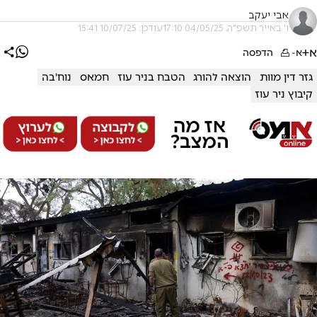
אבי יעקב
ו' באייר תשפ"ה, 04/05/25 17:10
עודכן: 10/07/25 15:41
א+
א-
הדפסה
גזר דין מוות
הוצאה להורג
הטבח בניר עוז
חמאס
נוח'בה
קיבוץ ניר עוז