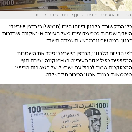
השטרות המזויפים שפוזרו בלבנון | קרדיט: רשתות ערביות
כלי התקשורת בלבנון דיווחו היום (חמישי) כי רחפן ישראלי
השליך שטרות כסף מזויפים מעל העיירה א-נאקורה שבדרום
לבנון, במה שכינו "מבצע תעמולה חשוד".
לפי הדיווח הלבנוני, הרחפן הישראלי פיזר את השטרות
המזויפים מעל אזור העירייה בא-נאקורה, עיירת חוף
הממוקמת סמוך לגבול עם ישראל. על השטרות הופיעו
סיסמאות בגנות ארגון הטרור חיזבאללה.