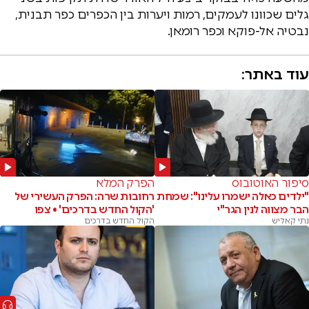
גלים שכוונו לעמקים, רמות ויערות בין הכפרים כפר תבנית,
נבטיה אל-פוקא וכפר רומאן.
עוד באתר:
סיפור האוטובוס
הפרק המלא
"ילדים כאלה ישמרו עלינו": שמחת
רחובות שרה: הפרק העשירי של
הבר מצווה לנין הגר"י
'הקול החדש בדרכים' • צפו
נתי קאליש
הקול החדש בדרכים