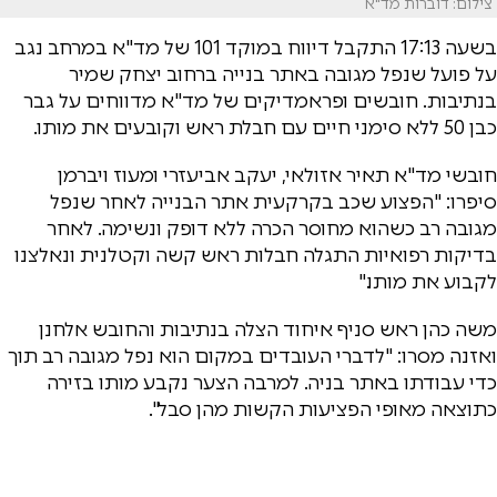
צילום: דוברות מד"א
בשעה 17:13 התקבל דיווח במוקד 101 של מד"א במרחב נגב
על פועל שנפל מגובה באתר בנייה ברחוב יצחק שמיר
בנתיבות. חובשים ופראמדיקים של מד"א מדווחים על גבר
כבן 50 ללא סימני חיים עם חבלת ראש וקובעים את מותו.
חובשי מד"א תאיר אזולאי, יעקב אביעזרי ומעוז ויברמן
סיפרו: "הפצוע שכב בקרקעית אתר הבנייה לאחר שנפל
מגובה רב כשהוא מחוסר הכרה ללא דופק ונשימה. לאחר
בדיקות רפואיות התגלה חבלות ראש קשה וקטלנית ונאלצנו
לקבוע את מותו."
משה כהן ראש סניף איחוד הצלה בנתיבות והחובש אלחנן
ואזנה מסרו: "לדברי העובדים במקום הוא נפל מגובה רב תוך
כדי עבודתו באתר בניה. למרבה הצער נקבע מותו בזירה
כתוצאה מאופי הפציעות הקשות מהן סבל".