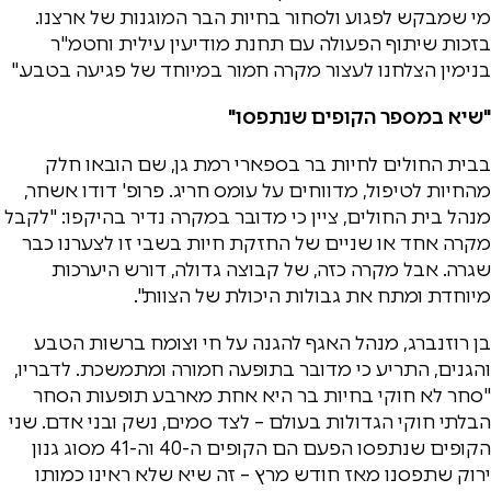
מי שמבקש לפגוע ולסחור בחיות הבר המוגנות של ארצנו.
בזכות שיתוף הפעולה עם תחנת מודיעין עילית וחטמ"ר
בנימין הצלחנו לעצור מקרה חמור במיוחד של פגיעה בטבע."
"שיא במספר הקופים שנתפסו"
בבית החולים לחיות בר בספארי רמת גן, שם הובאו חלק
מהחיות לטיפול, מדווחים על עומס חריג. פרופ' דודו אשחר,
מנהל בית החולים, ציין כי מדובר במקרה נדיר בהיקפו: "לקבל
מקרה אחד או שניים של החזקת חיות בשבי זו לצערנו כבר
שגרה. אבל מקרה כזה, של קבוצה גדולה, דורש היערכות
מיוחדת ומתח את גבולות היכולת של הצוות".
בן רוזנברג, מנהל האגף להגנה על חי וצומח ברשות הטבע
והגנים, התריע כי מדובר בתופעה חמורה ומתמשכת. לדבריו,
"סחר לא חוקי בחיות בר היא אחת מארבע תופעות הסחר
הבלתי חוקי הגדולות בעולם – לצד סמים, נשק ובני אדם. שני
הקופים שנתפסו הפעם הם הקופים ה-40 וה-41 מסוג גנון
ירוק שתפסנו מאז חודש מרץ – זה שיא שלא ראינו כמותו