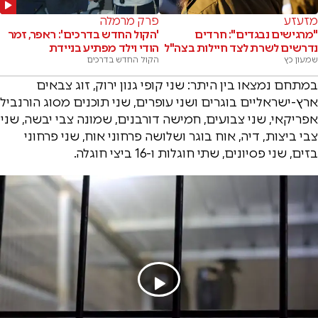
מזעזע
פרק מרמלה
"מרגישים נבגדים": חרדים
'הקול החדש בדרכים': ראפר, זמר
נדרשים לשרת לצד חיילות בצה"ל
הודי וילד מפתיע בניידת
שמעון כץ
הקול החדש בדרכים
במתחם נמצאו בין היתר: שני קופי גנון ירוק, זוג צבאים
ארץ-ישראליים בוגרים ושני עופרים, שני תוכנים מסוג הורנביל
אפריקאי, שני צבועים, חמישה דורבנים, שמונה צבי יבשה, שני
צבי ביצות, דיה, אוח בוגר ושלושה פרחוני אוח, שני פרחוני
בזים, שני פסיונים, שתי חוגלות ו-16 ביצי חוגלה.