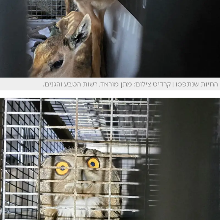
החיות שנתפסו | קרדיט צילום: מתן מוראד, רשות הטבע והגנים.