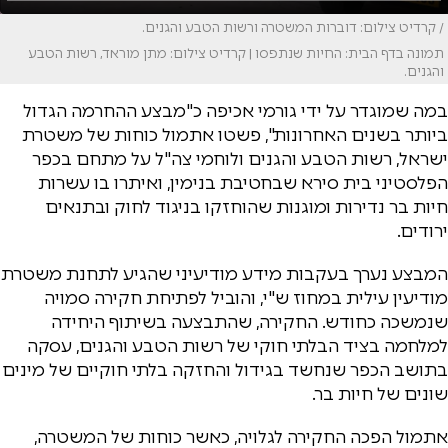
/ קרדיט צילום: דוברות המשטרה ורשות הטבע והגנים.
תמונה בדף הבית: החיות שנתפסו | קרדיט צילום: מתן מוראד, רשות הטבע
והגנים.
במה שמוגדר על ידי גורמי אכיפה כ"מבצע ההחרמה הגדול
ביותר בשנים האחרונות", פשטו אתמול כוחות של משטרת
ישראל, רשות הטבע והגנים ולוחמי צה"ל על מתחם בכפר
הפלסטיני בית סירא שבחטיבת בנימין, ואיתרו בו עשרות
חיות בר נדירות ומוגנות שהוחזקו בניגוד לחוק ובתנאים
ירודים.
המבצע נערך בעקבות מידע מודיעיני שהגיע לתחנת משטרת
מודיעין עילית במחוז ש"י, והוביל לפתיחת חקירה סמויה
שנמשכה כחודש. החקירה, שהתבצעה בשיתוף היחידה
למלחמה בציד הבלתי חוקי של רשות הטבע והגנים, עסקה
בתושב הכפר שנחשד בגידול והחזקה בלתי חוקיים של מינים
שונים של חיות בר.
אתמול הפכה החקירה לגלויה, כאשר כוחות של המשטרה,