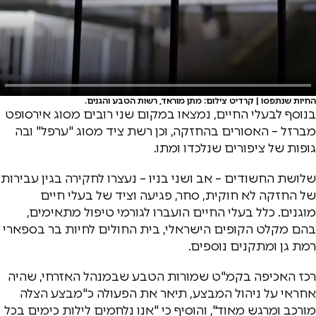
החיות שנתפסו | קרדיט צילום: מתן מוראד, רשות הטבע והגנים.
בנוסף לבעלי החיים, נמצאו במקום שני רובים מסוג אירסופט
מברזל – האסורים בהחזקה, וכן רשת ציד מסוג "ערפל" ובה
גופות של ציפורים שנלכדו ומתו.
שלושת החשודים – אב ושני בניו – נעצרו לחקירה בגין עבירות
של החזקה לא חוקית, סחר, פגיעה וציד של בעלי חיים
מוגנים. כלל בעלי החיים הועברו לגורמי טיפול מתאימים,
בהם מקלט הקופים הישראלי, בית החולים לחיות בר בספארי
רמת גן ומתקנים נוספים.
רכז האכיפה בקמ"ט שמורות הטבע שבמנהל האזרחי, שהיה
אחראי על ניהול המבצע, תיאר את הפעולה כ"מבצע הצלה
מורכב ומרגש מאוד", והוסיף כי "אנו נלחמים לילות כימים בכל