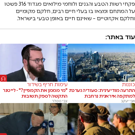
פקחי רשות הטבע והגנים ולוחמי מילואים מגדוד 316 פשטו
על המתחם ומצאו בו בעלי חיים רבים, חלקם מקומיים
וחלקם אקזוטיים – שאינם חיים באופן טבעי בישראל.
עוד באתר:
כוננות
עימות חריף בשידור
התרעה מודיעינית: סעודיה נערכת
"מי מממן את הקמפיין?" - לייטנר
למתקפה איראנית נרחבת
התקשה לספק תשובות
אבי יעקב
צבי טסלר