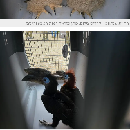
החיות שנתפסו | קרדיט צילום: מתן מוראד, רשות הטבע והגנים.