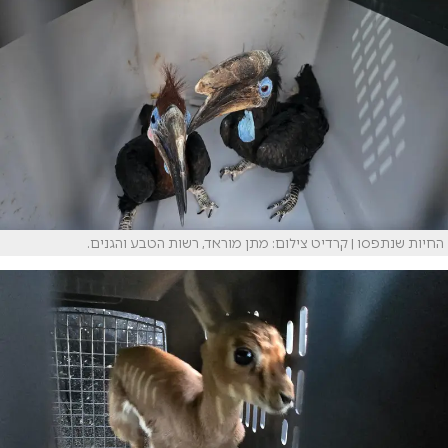
החיות שנתפסו | קרדיט צילום: מתן מוראד, רשות הטבע והגנים.