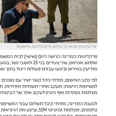
שר הביטחון ישראל כץ | צילום: חיים גולדברג, פלאש 90
פרקליטות המדינה הגישה היום (שישי) לבית המשפט
ואלמוג אטיאס, שני צעירים
מודיעין באיראן וביצעו עבורם פעולות ריגול בתוך ש
לפי כתב האישום, מזרחי ניהל קשר ישיר עם סוכנים
למשימות רגישות: מעקב אחרי תשתיות אזרחיות, ת
מצלמות נסתרות ואף ניסיון לעקוב אחר שר הביטחון 
לטענת המדינה, מזרחי קיבל תשלום עבור המשימות
טלפונים, מצלמות וכרטיסי M
מהמשימות, התבקש לשרוף פתק שעליו שם ראש המ