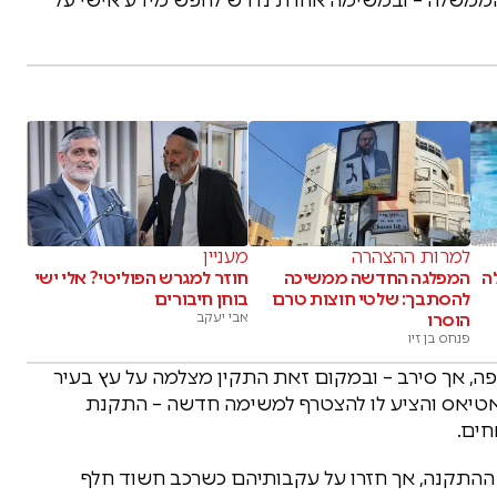
למרות ההצהרה
מעניין
לה
המפלגה החדשה ממשיכה
חוזר למגרש הפוליטי? אלי ישי
להסתבך: שלטי חוצות טרם
בוחן חיבורים
הוסרו
אבי יעקב
פנחס בן זיו
, אך סירב – ובמקום זאת התקין מצלמה על עץ בעיר
 לאטיאס והציע לו להצטרף למשימה חדשה – התקנת
חים.
 ההתקנה, אך חזרו על עקבותיהם כשרכב חשוד חלף