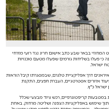
 המחוזי בבאר שבע כתב אישום חריג נגד רועי מזרחי
 בני 25 תושבי נשר, בטענה כי פעלו בשליחות גורמים שפעלו מטעם סוכנויות
טח ישראל.
 איראנים דרך אפליקציית טלגרם, שבמסגרתו קיבל הוראות
יעוד אזורים אסטרטגיים, העברת חפצים, התקנת
ישראל כ"ץ.
 במטבעות קריפטוגרפיים, רכש ציוד מבצעי שכלל
SI, וביצע את ההוראות תוך שימוש באפליקציות הצפנה ושליטה מרחוק. באחת
משלה – ובמשימה אחרת נדרש לחפש מידע אישי על