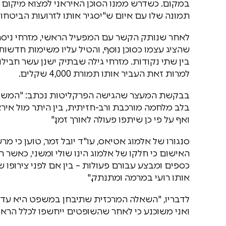
במקום. כשדרש ממנו הסוכן האיראני למצוא מיקום ח
תמונה שלו עם איום ש"יסגיר אותו לזרועות הביטחון"
לאחר שנותק הקשר עם המפעיל הראשי, מזרחי ניסה 
שהציג עצמו כסוכן נוסף, והטיל עליו משימות חדשו
בין שתי נקודות. מזרחי גילה שבתיק ישנן עשר חבילו
למרות זאת העביר אותו תמורת 4,000 שקלים.
בבקשת המעצר שהגישה הפרקליטות נכתב: "המשיבים
בלב מלחמה מורכבת ורב-חזיתית, בין היתר מול אירא
ואף על פי כן שיתפו פעולה לאורך זמן."
סנגורו של אלמוג אטיאס, עו"ד יובל זמר, טוען כי מ
האישום כי חלקו של אלמוג הינו שולי ומשני, כאשר 
כספים ומבצע עבורם פעולות – בין אם לפני צירופו ש
אותו רועי במרמה ומתנתק."
לדבריו, "השאלה המרכזית שתיבחן במשפט היא עד 
ואני משוכנע כי לאחר שהשופטים ייחשפו לכלל הראיו