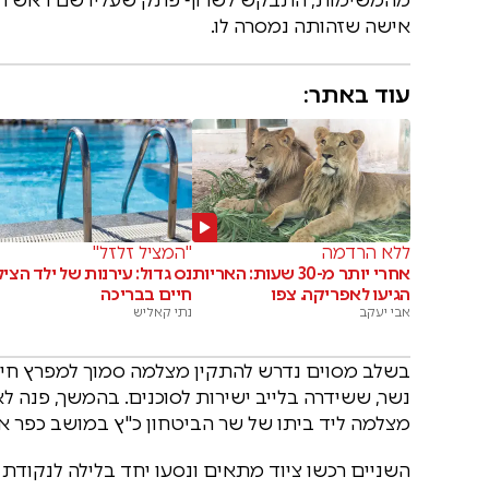
אישה שזהותה נמסרה לו.
עוד באתר:
ללא הרדמה
"המציל זלזל"
אחרי יותר מ-30 שעות: האריות
נס גדול: עירנות של ילד הצי
הגיעו לאפריקה. צפו
חיים בבריכה
אבי יעקב
נתי קאליש
בשלב מסוים נדרש להתקין מצלמה סמוך למפרץ חיפה
נשר, ששידרה בלייב ישירות לסוכנים. בהמשך, פנה
מצלמה ליד ביתו של שר הביטחון כ"ץ במושב כפר א
השניים רכשו ציוד מתאים ונסעו יחד בלילה לנקודת