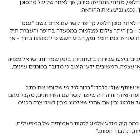
לופי, מזרחי בתחילה סירב, אך לאחר שקיבל מהסוכן
, נכנע וביצע את ההוראה.
לאתר סוכן חלופי. כך יצר קשר עם אדם בשם "גסט"
ת – בין היתר צילום מצלמות במסעדה בחיפה והעברת תיק
ת שנראו כמו חומר נפץ, הביע חשש כי יתפוצצו בדרך – אך
 ביצעו עבירות ביטחוניות בזמן שמדינת ישראל מצויה
ן עצמה. המשיבים ידעו היטב כי מדובר בסוכנים עוינים,
רשו שותף שולי בלבד: "ברור לכל מי שקורא את כתב
רועי הוא הרוח החיה שיוצר קשר עם האיראנים, מקבל מהם
ל אלמוג ובין אם אחרי שאלמוג מבין לאיזו צרה הכניס
כמה היה מודע אלמוג לזהות האמיתית של המפעילים,
ת, תתברר חפותו."