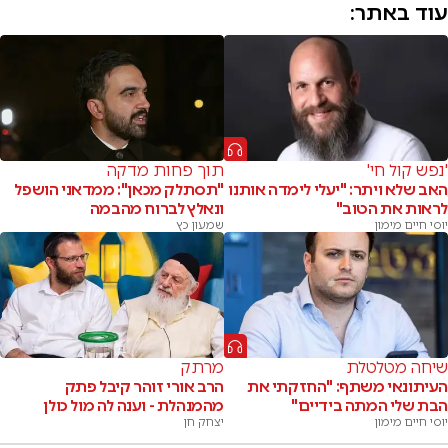
עוד באתר:
'נפש קול חי'
תוך פחות מדקה
האב שלא ויתר: "יעלי לימדה אותנו
"תסתלק מכאן": ממדאני הושפל
לראות את הטוב"
ונאלץ לברוח מהבמה
יוסי חיים מימון
שמעון כץ
שיחה מטלטלת
מרתק
העיתונאי משתף: "החזקתי את
הרב אורי זוהר קיבל פתק
הבת שלי המתה בידיים"
מהמנהלת - וענה לה מול כולן
יוסי חיים מימון
יצחק חן