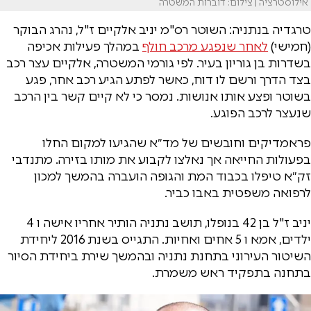
אילוסטרציה | צילום: דוברות המשטרה
טרגדיה בנתניה: השוטר רס"מ יניב אלקיים ז"ל, נהרג הבוקר
(חמישי)
לאחר שנפגע מרכב חולף
במהלך פעילות אכיפה
בשדרות בן גוריון בעיר. לפי גורמי המשטרה, אלקיים עצר רכב
בצד הדרך ורשם לו דוח, כאשר לפתע הגיע רכב אחר, פגע
בשוטר ופצע אותו אנושות. נמסר כי לא קיים קשר בין הרכב
שנעצר לרכב הפוגע.
פראמדיקים וחובשים של מד״א שהגיעו למקום החלו
בפעולות החייאה אך נאלצו לקבוע את מותו בזירה. מתנדבי
זק״א טיפלו בכבוד המת והגופה הועברה בהמשך למכון
לרפואה משפטית באבו כביר.
יניב ז"ל בן 42 בנופלו, תושב נתניה הותיר אחריו אישה ו 4
ילדים, אמא ו 5 אחים ואחיות. התגייס בשנת 2016 ליחידת
השיטור העירוני בתחנת נתניה ובהמשך שירת ביחידת הסיור
בתחנה בתפקיד ראש משמרת.