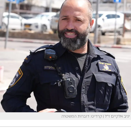
יניב אלקיים ז"ל | קרדיט: דוברות המשטרה