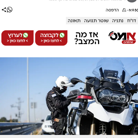
א+
א-
הדפסה
דו"ח
נתניה
שוטר תנועה
תאונה