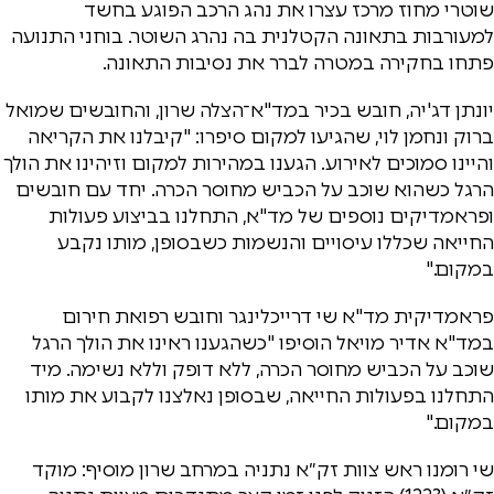
שוטרי מחוז מרכז עצרו את נהג הרכב הפוגע בחשד
למעורבות בתאונה הקטלנית בה נהרג השוטר. בוחני התנועה
פתחו בחקירה במטרה לברר את נסיבות התאונה.
יונתן דג'יה, חובש בכיר במד"א־הצלה שרון, והחובשים שמואל
ברוק ונחמן לוי, שהגיעו למקום סיפרו: "קיבלנו את הקריאה
והיינו סמוכים לאירוע. הגענו במהירות למקום וזיהינו את הולך
הרגל כשהוא שוכב על הכביש מחוסר הכרה. יחד עם חובשים
ופראמדיקים נוספים של מד"א, התחלנו בביצוע פעולות
החייאה שכללו עיסויים והנשמות כשבסופן, מותו נקבע
במקום."
פראמדיקית מד"א שי דרייכלינגר וחובש רפואת חירום
במד"א אדיר מויאל הוסיפו "כשהגענו ראינו את הולך הרגל
שוכב על הכביש מחוסר הכרה, ללא דופק וללא נשימה. מיד
התחלנו בפעולות החייאה, שבסופן נאלצנו לקבוע את מותו
במקום."
שי רומנו ראש צוות זק״א נתניה במרחב שרון מוסיף: מוקד